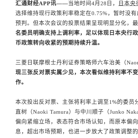
汇通财经APP讯——
当地时间4月28日，
日本央
选择维持现行政策利率稳定在0.75%，暂时没
预判。但本次会议的投票结果呈现明显分化，最
名委员明确支持上调利率，足以体现日本央行
币政策转向收紧的预期持续升温。
三菱日联摩根士丹利证券策略师六车治美（Naomi 
现三张反对票实属少见，本次看似维持利率不
作。
本次投出反对票、主张将利率上调至1%的委员分别为高
直树（Naoki Tamura）与中川顺子（Junko 
偏向紧缩立场，表态符合市场认知，而原本偏
息，超出市场预期，也进一步放大了政策调整