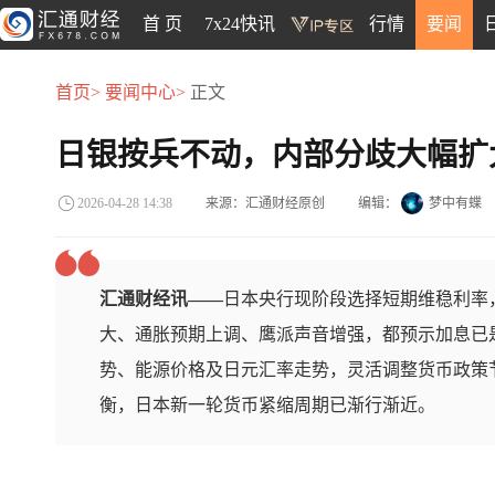
首 页
7x24快讯
行情
要闻
首页>
要闻中心>
正文
日银按兵不动，内部分歧大幅扩
来源：汇通财经原创
编辑：
梦中有蝶
2026-04-28 14:38
汇通财经讯——
日本央行现阶段选择短期维稳利率
大、通胀预期上调、鹰派声音增强，都预示加息已
势、能源价格及日元汇率走势，灵活调整货币政策
衡，日本新一轮货币紧缩周期已渐行渐近。