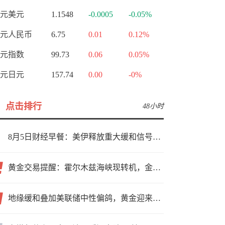
元美元
1.1548
-0.0005
-0.05%
元人民币
6.75
0.01
0.12%
元指数
99.73
0.06
0.05%
元日元
157.74
0.00
-0%
点击排行
48小时
8月5日财经早餐：美伊释放重大缓和信号，现货黄金高位持稳，美油重挫超6%
黄金交易提醒：霍尔木兹海峡现转机，金价小幅反弹，能否借就业数据再上新台阶？
地缘缓和叠加美联储中性偏鸽，黄金迎来上行窗口