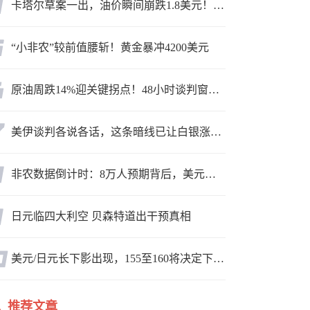
卡塔尔草案一出，油价瞬间崩跌1.8美元！海峡真要通了？
“小非农”较前值腰斩！黄金暴冲4200美元
原油周跌14%迎关键拐点！48小时谈判窗口，暗藏行情变数
美伊谈判各说各话，这条暗线已让白银涨疯了
非农数据倒计时：8万人预期背后，美元方向面临重新选择
日元临四大利空 贝森特道出干预真相
美元/日元长下影出现，155至160将决定下一轮方向
推荐文章