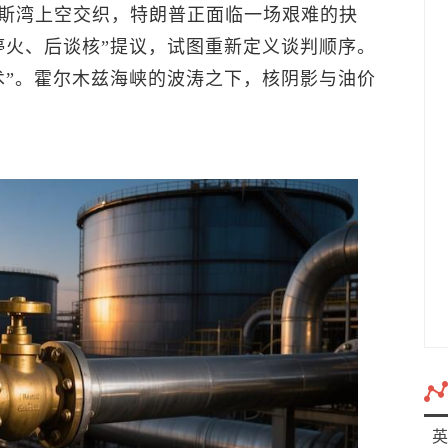
斯湾上空交织，特朗普正面临一场艰难的抉
停火、后谈核”提议，试图重新定义谈判顺序。
术”。霍尔木兹海峡的波涛之下，核阴影与油价
英