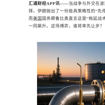
汇通财经APP讯——
当战争与外交在波
择。伊朗抛出了一份极具策略性的“先
而
美国
国务卿鲁比奥直言这是“拖延战
一同飙升。这场博弈，谁将率先让步？