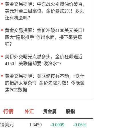
黄金交易提醒：中东战火引爆油价破百，
美元升至三周高位，金价暴跌2%！多头
还有机会吗？
黄金交易提醒：金价冲破4100美元关口！
四大“隐形推手”浮出水面，接下来更疯
狂？
美伊外交曙光点燃多头，金价狂飙逼近
4150！美联储却要“泼冷水”？
黄金交易提醒：美联储按兵不动，“沃什
的措辞太复杂”？金价先涨为敬！今晚聚
焦PCE数据
行情
外汇
贵金属
股指
镑美元
1.3459
-0.0009
-0.06%