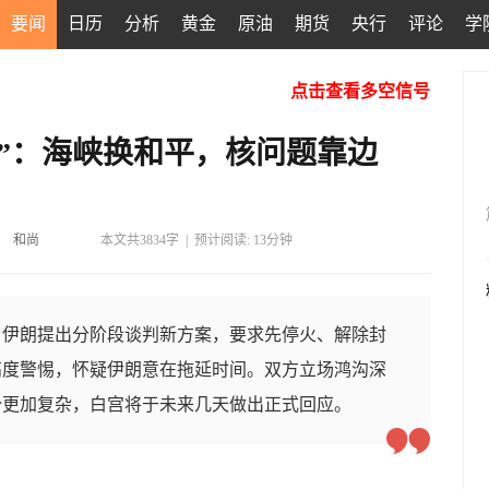
要闻
日历
分析
黄金
原油
期货
央行
评论
学
点击查看多空信号
”：海峡换和平，核问题靠边
和尚
本文共3834字
|
预计阅读: 13分钟
。伊朗提出分阶段谈判新方案，要求先停火、解除封
高度警惕，怀疑伊朗意在拖延时间。双方立场鸿沟深
势更加复杂，白宫将于未来几天做出正式回应。