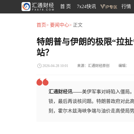
首 页
7x24快讯
行情
首页>
要闻中心>
正文
特朗普与伊朗的极限“拉扯
站？
来源：汇通财经原创
编辑：
2026-04-28 10:01
汇通财经讯——
美伊军事对峙陷入僵局
锁，最后再谈核问题。特朗普政府对此
刻，霍尔木兹海峡争端与油价走高使局