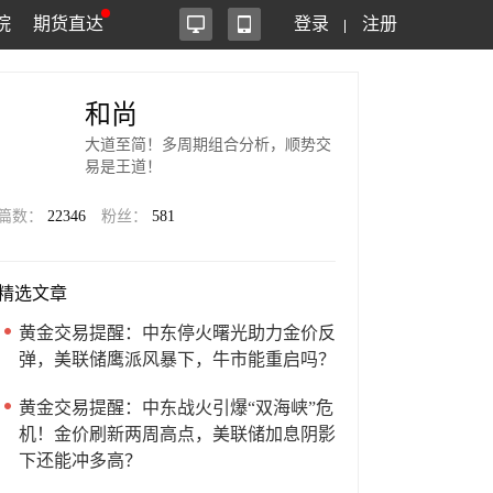
院
期货直达
登录
注册
和尚
大道至简！多周期组合分析，顺势交
易是王道！
篇数：
22346
粉丝：
581
精选文章
黄金交易提醒：中东停火曙光助力金价反
弹，美联储鹰派风暴下，牛市能重启吗？
黄金交易提醒：中东战火引爆“双海峡”危
机！金价刷新两周高点，美联储加息阴影
下还能冲多高？