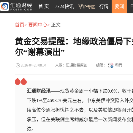
首 页
7x24快讯
行情
要闻
首页>
要闻中心>
正文
黄金交易提醒：地缘政治僵局下
尔“谢幕演出”
来源：汇通财经原创
编辑：
和尚
2026-04-28 08:04
汇通财经讯——
现货黄金周一小幅下跌0.6%，收于每
下跌1%至4693.70美元左右。中东美伊冲突陷
续高位令通胀担忧挥之不去，以及美联储即将召开
承压，但在美联储主席鲍威尔最后一次新闻发布会
浓。