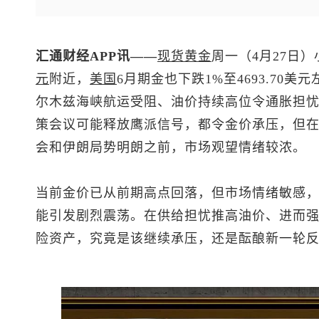
汇通财经APP讯——
现货黄金
周一（4月27日）小
元
附近，
美国
6月期金也下跌1%至4693.70
尔木兹海峡航运受阻、油价持续高位令通胀担
策会议可能释放鹰派信号，都令金价承压，但
会和伊朗局势明朗之前，市场观望情绪较浓。
当前金价已从前期高点回落，但市场情绪敏感
能引发剧烈震荡。在供给担忧推高油价、进而
险资产，究竟是该继续承压，还是酝酿新一轮