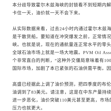
本分歧导致霍尔木兹海峡的封锁看不到短期内
卡住一天，油价就一天不会下来。
从实际数据来看，过去24小时内通过霍尔木兹
是干散货船。要知道在冲突爆发之前，正常情况
峡。也就是说，现在的通航量连正常水平的零
全球石油市场上就是一场大地震。PVM Oil Ass
个非常直白的判断，“这种外交僵局意味着有100
国际市场，加剧了本已紧张的石油供需平衡。因
高盛已经据此上调了油价预测，把四季度的
布
油调到了83美元。请注意，这是在中东产量持
进一步恶化，油价突破110美元甚至更高，市
压力也就更大。