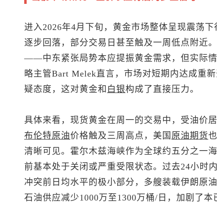
进入2026年4月下旬，黄金市场整体呈现震荡
逐步回落，部分交易日甚至触及一周低点附近
——中东紧张局势本应提振黄金需求，但实际
略主管Bart Melek直言，市场对短期内达
疑态度，这对黄金和
白银
构成了直接压力。
具体来看，
现货黄金
在周一的交易中，受油价
布伦特
原油
价格触及三周高点，美国
原油
期货
清晰可见。霍尔木兹海峡作为全球约五分之一
前基本处于关闭或严重受限状态。过去24小时
冲突前日均水平的极小部分，多艘装载伊朗原
石油供应减少1000万至1300万桶/日，加剧了