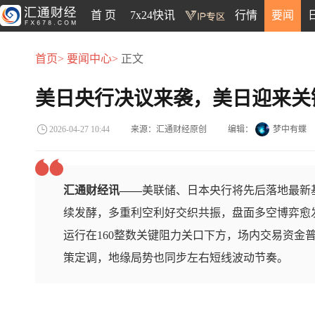
首 页
7x24快讯
行情
要闻
首页>
要闻中心>
正文
美日央行决议来袭，美日迎来关
来源：汇通财经原创
编辑：
梦中有蝶
2026-04-27 10:44
汇通财经讯——
美联储、日本央行将先后落地最新
续发酵，多重利空利好交织共振，盘面多空博弈愈
运行在160整数关键阻力关口下方，场内交易资金
策定调，地缘局势也同步左右短线波动节奏。