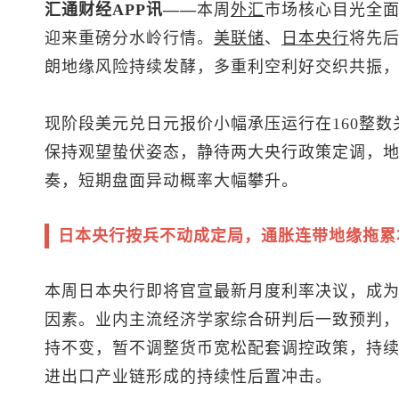
汇通财经APP讯——
本周
外汇
市场核心目光全
迎来重磅分水岭行情。
美联储
、
日本央行
将先
朗地缘风险持续发酵，多重利空利好交织共振
现阶段
美元兑日元
报价小幅承压运行在160整
保持观望蛰伏姿态，静待两大央行政策定调，
奏，短期盘面异动概率大幅攀升。
日本央行按兵不动成定局，通胀连带地缘拖累
本周日本央行即将官宣最新月度利率决议，成
因素。业内主流经济学家综合研判后一致预判，日
持不变，暂不调整货币宽松配套调控政策，持
进出口产业链形成的持续性后置冲击。