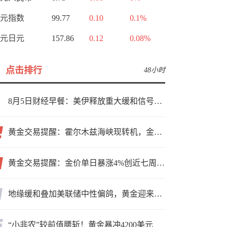
元指数
99.77
0.10
0.1%
元日元
157.86
0.12
0.08%
点击排行
48小时
8月5日财经早餐：美伊释放重大缓和信号，现货黄金高位持稳，美油重挫超6%
黄金交易提醒：霍尔木兹海峡现转机，金价小幅反弹，能否借就业数据再上新台阶？
黄金交易提醒：金价单日暴涨4%创近七周新高，加息预期降温叠加霍尔木兹“暂停信号”，牛市重启了？
地缘缓和叠加美联储中性偏鸽，黄金迎来上行窗口
“小非农”较前值腰斩！黄金暴冲4200美元