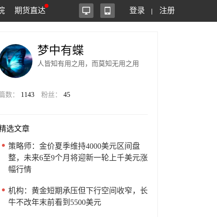
院
期货直达
登录
注册
梦中有蝶
人皆知有用之用，而莫知无用之用
篇数：
1143
粉丝：
45
精选文章
策略师：金价夏季维持4000美元区间盘
整，未来6至9个月将迎新一轮上千美元涨
幅行情
机构：黄金短期承压但下行空间收窄，长
牛不改年末前看到5500美元