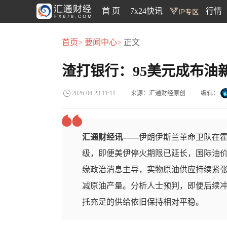
首 页
7x24快讯
行情
首页>
要闻中心>
正文
渣打银行：95美元成布油
来源：汇通财经原创
编辑：
2026-04-23 11:11
汇通财经讯——
伊朗伊斯兰革命卫队在
级，即便美伊停火期限已延长，国际油价仍
缘政治消息主导，实物原油供应持续紧
减原油产量。分析人士预判，即便后续
托充足的供给依旧保持相对平稳。