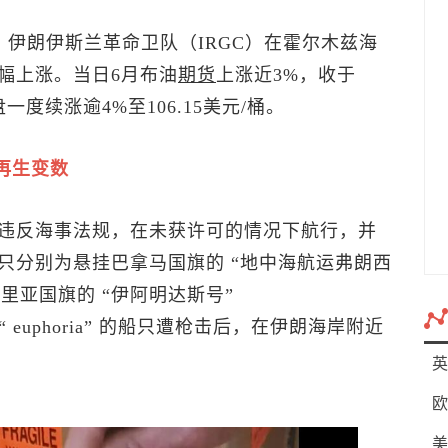
，伊朗伊斯兰革命卫队（IRGC）在霍尔木兹海
幅上涨。当日6月布油
期货
上涨近3%，收于
一度续涨逾4%至106.15美元/桶。
再生变数
违反海事法规，在未获许可的情况下航行，并
只分别为悬挂巴拿马国旗的 “地中海航运弗朗西
利比里亚国旗的 “伊阿明达斯号”
 “ euphoria” 的船只遭枪击后，在伊朗海岸附近
英
欧
美