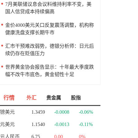
7月美联储议息会议料维持利率不变，美
国人信贷成本持续偏高
金价4000美元关口反复震荡调整，机构称
健康洗盘支撑长期牛市
汇市干预难改弱势，德银分析师：日元后
续仍存在贬值压力
世界黄金协会报告显示：十年最大季度跌
幅不改牛市底色，黄金韧性十足
行情
外汇
贵金属
股指
镑美元
1.3459
-0.0008
-0.06%
元美元
1.1540
-0.0013
-0.11%
元人民币
6.75
0.00
0%