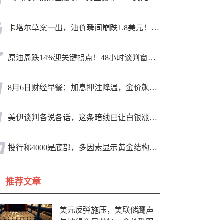
卡塔尔草案一出，油价瞬间崩跌1.8美元！海峡真要通了？
原油周跌14%迎关键拐点！48小时谈判窗口，暗藏行情变数
8月6日财经早餐：加息押注降温，金价飙升至近两个月高位，地缘缓和预期，美油75关口拉锯
美伊谈判各说各话，这条暗线已让白银涨疯了
投行称4000是底部，多因素显示黄金结构性机会显现
推荐文章
美元反弹施压，美联储鹰声