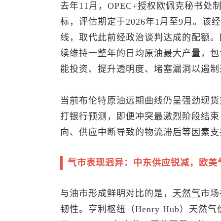
去年11月，OPEC+授权欧佩克秘书
标，评估期定于2026年1月至9月。该
线，取代此前经政治谈判达成的配额。欧
续维持一整年的日均原油最大产量，包
能投资、提升透明度、堵塞漏洞以遏制
当前
布伦特原油
远期曲线仍呈强劲现货升
打银行预测，即便冲突最激烈阶段结束
向、供应中断导致的物流滞后等因素支撑
气市表现迥异：中东供应锐减，欧美
与油市形成鲜明对比的是，
天然气
市场
韧性。亨利枢纽（Henry Hub）天然