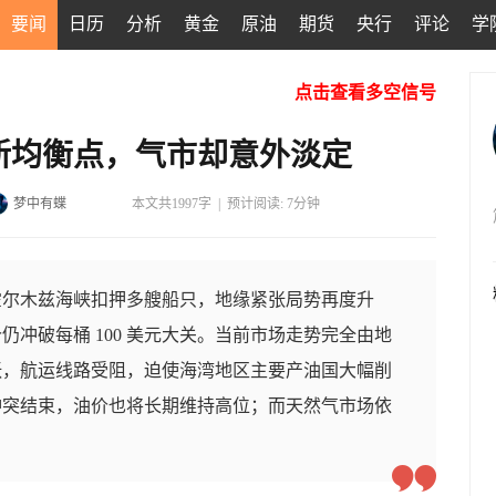
要闻
日历
分析
黄金
原油
期货
央行
评论
学
点击查看多空信号
新均衡点，气市却意外淡定
梦中有蝶
本文共1997字
|
预计阅读: 7分钟
霍尔木兹海峡扣押多艘船只，地缘紧张局势再度升
冲破每桶 100 美元大关。当前市场走势完全由地
张，航运线路受阻，迫使海湾地区主要产油国大幅削
冲突结束，油价也将长期维持高位；而天然气市场依