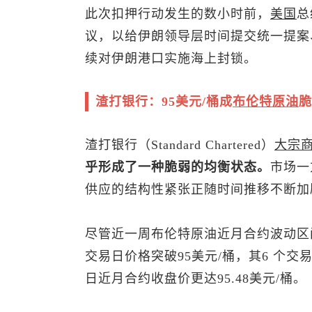
此次扣押行动发生的数小时前，
美国
总
议，以给伊朗领导层时间提交统一提案
续对伊朗港口实施海上封锁。
渣打银行：95美元/桶成
布伦特
原油
脆
渣打银行（Standard Chartered）
大宗
乎形成了一种脆弱的均衡状态。
市场一
供应的结构性紧张正随时间推移不断加
尽管近一周
布伦特原油
近月合约波动区间
交易日价格突破95美元/桶，其6 个交
日近月合约收盘价更达95.48美元/桶。