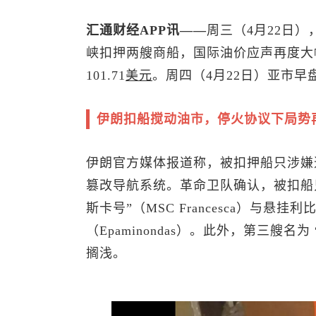
汇通财经APP讯——
周三（4月22日）
峡扣押两艘商船，国际油价应声再度大
101.71
美元
。周四（4月22日）亚市早盘
伊朗扣船搅动油市，停火协议下局势
伊朗官方媒体报道称，被扣押船只涉嫌
篡改导航系统。革命卫队确认，被扣船
斯卡号”（MSC Francesca）与悬挂
（Epaminondas）。此外，第三艘名为
搁浅。