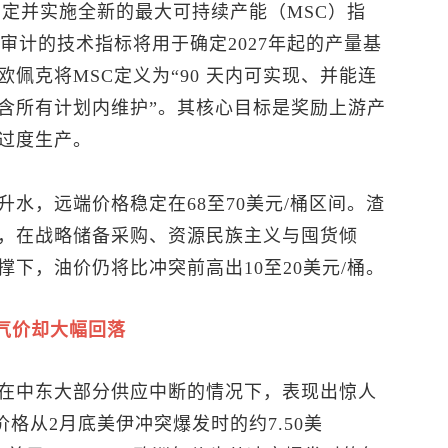
处制定并实施全新的最大可持续产能（MSC）指
经审计的技术指标将用于确定2027年起的产量基
佩克将MSC定义为“90 天内可实现、并能连
含所有计划内维护”。其核心目标是奖励上游产
过度生产。
水，远端价格稳定在68至70美元/桶区间。渣
，在战略储备采购、资源民族主义与囤货倾
下，油价仍将比冲突前高出10至20美元/桶。
气价却大幅回落
在中东大部分供应中断的情况下，表现出惊人
气价格从2月底美伊冲突爆发时的约7.50美