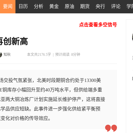
要闻
日历
分析
黄金
原油
期货
央行
评论
学
点击查看多空信号
再创新高
知秋
本文共2176.5字
|
预计阅读: 8分钟
市场交投气氛紧张，北美时段期铜合约处于13300美
E铜库存小幅回升至约40万吨水平，但供给端多重
比亚两大铜冶炼厂计划实施延长维护停产，这将直接
化学品供应短缺。此事件进一步强化供给紧平衡预
流变化对价格的传导效应。