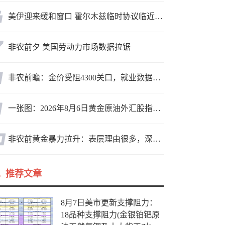
美伊迎来缓和窗口 霍尔木兹临时协议临近落地
非农前夕 美国劳动力市场数据拉锯
非农前瞻：金价受阻4300关口，就业数据是“火上浇油”还是“釜底抽薪”？
一张图：2026年8月6日黄金原油外汇股指“枢纽点+多空持仓信号”一览
非农前黄金暴力拉升：表层理由很多，深层逻辑却让人困惑
推荐文章
8月7日美市更新支撑阻力：
18品种支撑阻力(金银铂钯原