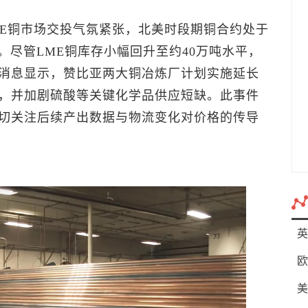
E铜
市场交投气氛紧张，北美时段期铜合约处于
。尽管
LME铜
库存小幅回升至约40万吨水平，
消息显示，赞比亚两大铜冶炼厂计划实施延长
，并加剧硫酸等关键化学品供应短缺。此事件
切关注后续产出数据与物流变化对价格的传导
英
欧
美