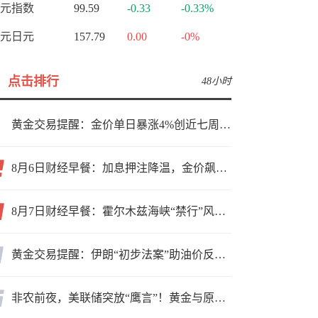
元指数
99.59
-0.33
-0.33%
元日元
157.79
0.00
-0%
点击排行
48小时
黄金交易提醒：金价单日暴涨4%创近七周新高，加息预期降温叠加霍尔木兹“暂停信号”，牛市重启了？
8月6日财经早餐：加息押注降温，金价飙升至近两个月高位，地缘缓和预期，美油75关口拉锯
8月7日财经早餐：霍尔木兹海峡“禁行”风波再起，油价急涨金价承压，非农夜市场博弈加剧
黄金交易提醒：伊朗“初步法案”助油价反弹逾3%，金价小幅承压，非农重磅来袭！
非农前夜，美联储突放“鹰言”！黄金与原油为何联手反攻？