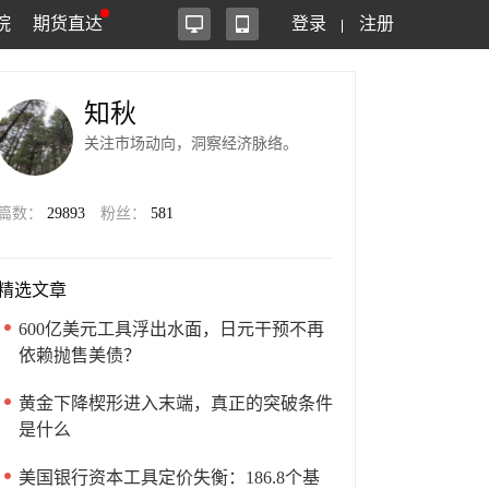
院
期货直达
登录
注册
知秋
关注市场动向，洞察经济脉络。
篇数：
29893
粉丝：
581
精选文章
600亿美元工具浮出水面，日元干预不再
依赖抛售美债？
黄金下降楔形进入末端，真正的突破条件
是什么
美国银行资本工具定价失衡：186.8个基