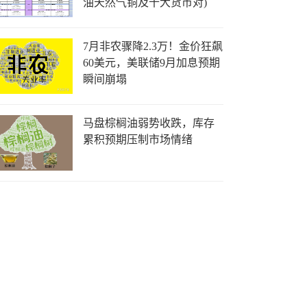
油天然气铜及十大货币对)
7月非农骤降2.3万！金价狂飙
60美元，美联储9月加息预期
瞬间崩塌
马盘棕榈油弱势收跌，库存
累积预期压制市场情绪