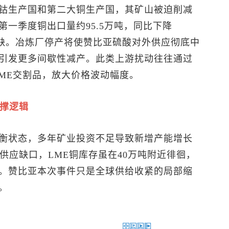
钴生产国和第二大铜生产国，其矿山被迫削减
一季度铜出口量约95.5万吨，同比下降
短缺。冶炼厂停产将使赞比亚硫酸对外供应彻底中
引发更多间歇性减产。此类上游扰动往往通过
LME交割品，放大价格波动幅度。
支撑逻辑
衡状态，多年矿业投资不足导致新增产能增长
临供应缺口，
LME铜
库存虽在40万吨附近徘徊，
。赞比亚本次事件只是全球供给收紧的局部缩
。