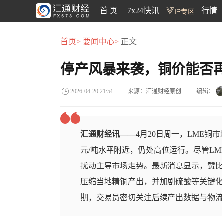
首 页
7x24快讯
行情
首页>
要闻中心>
正文
停产风暴来袭，铜价能否
来源：汇通财经原创
编辑：
2026-04-20 21:54
汇通财经讯——
4月20日周一，LME铜
元/吨水平附近，仍处高位运行。尽管LM
扰动主导市场走势。最新消息显示，赞
压缩当地精铜产出，并加剧硫酸等关键
期，交易员密切关注后续产出数据与物