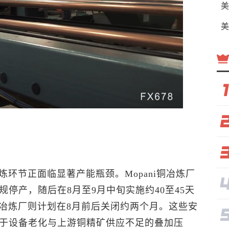
美
美
环节正面临显著产能瓶颈。Mopani铜冶炼厂
规停产，随后在8月至9月中旬实施约40至45天
冶炼厂则计划在8月前后关闭约两个月。这些安
源于设备老化与上游铜精矿供应不足的叠加压