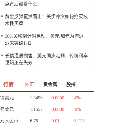
点背后藏着什么
黄金反弹戛然而止：美伊冲突如何掐灭技
术性买盘
50%关税倒计时启动，美元/加元为何迟
迟未突破1.42
长债遭遇抛售、美元同步走弱，传统利率
逻辑正在失效
行情
外汇
贵金属
股指
镑美元
1.3490
0.0000
-0%
元美元
1.1557
0.0000
-0%
元人民币
6.75
0.01
0.12%