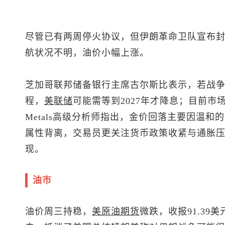
尽管已有两周停火协议，但伊朗革命卫队宣布封
航状况不明，油价小幅上涨。
芝加哥联邦储备银行主席古尔斯比表示，若战
程，
美联储
可能需等到2027年才降息；目前市场
Metals高级分析师指出，金价回落主要因温
属性背离，交易员更关注货币政策收紧与通胀
现。
油市
油价周三持稳，
美原油
期货
微跌，收报91.39