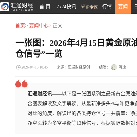
首 页
7x24快讯
行情
要闻
首页>
要闻中心>
正文
一张图：2026年4月15日黄金
仓信号”一览
来源：汇通财经原创
编辑：
清逸
2026-04-15 10:45
汇通财经讯——
以下是一张图系列之最新黄金原油外
含图表解读及文字解读。从最新净多头%与昨更净
对比的角度，解读出的各类持仓信号一共覆盖：净
净空头转为多空平衡等13种信号，根据实际数据