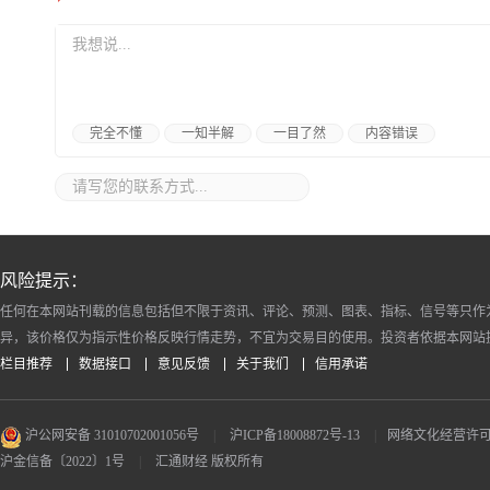
完全不懂
一知半解
一目了然
内容错误
风险提示：
任何在本网站刊载的信息包括但不限于资讯、评论、预测、图表、指标、信号等只作
异，该价格仅为指示性价格反映行情走势，不宜为交易目的使用。投资者依据本网站
栏目推荐
数据接口
意见反馈
关于我们
信用承诺
沪公网安备 31010702001056号
|
沪ICP备18008872号-13
|
网络文化经营许可证 沪
沪金信备〔2022〕1号
|
汇通财经 版权所有