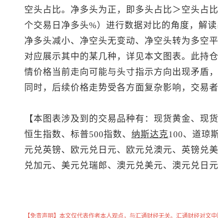
空头占比。净多头为正，即多头占比＞空头占比
个交易日净多头%）进行数据对比的角度，解读
净多头减小、净空头无变动、净空头转为多空平
对应展示其中的某几种，详见本文图表。此持
情价格当前走向可能与头寸指示方向出现矛盾
同时，后续价格走势受各方面复杂影响，交易
【本图表涉及到的交易品种有：
现货黄金
、
现
恒生指数
、
标普500
指数、
纳斯达克
100、道琼
元兑英镑、欧元兑日元、欧元兑澳元、
英镑兑
兑加元
、
美元兑瑞郎
、
澳元兑美元
、澳元兑日
【免责声明】本文仅代表作者本人观点，与汇通财经无关。汇通财经对文中