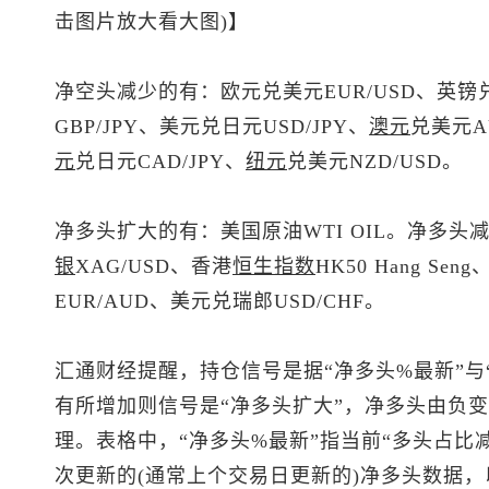
击图片放大看大图)】
净空头减少的有：
欧元兑美元
EUR/USD、
英镑
GBP/JPY、
美元兑日元
USD/JPY、
澳元
兑美元
A
元
兑日元CAD/JPY、
纽元
兑美元
NZD/USD。
净多头扩大的有：美国原油WTI OIL。净多头
银
XAG/USD、香港
恒生指数
HK50 Hang Seng
EUR/AUD、
美元兑瑞郎
USD/CHF。
汇通财经提醒，持仓信号是据“净多头%最新”与
有所增加则信号是“净多头扩大”，净多头由负变
理。表格中，“净多头%最新”指当前“多头占比
次更新的(通常上个交易日更新的)净多头数据，