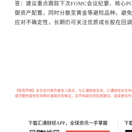
答：建议重点跟踪下次FOMC会议纪要、核心P
御资产配置，同时分散至黄金等避险品种。避
应对不确定性，长期仍可关注优质成长股在回
【免责声明】本文仅代表作者本人观点，与汇通财经无关。汇通财经对文中
或完整性提供任何明示或暗示的保证，且不构成任何投资建议，请读者仅作
下载汇通财经APP，全球资讯一手掌握
下