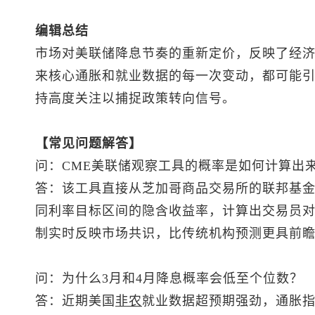
编辑总结
市场对美联储降息节奏的重新定价，反映了经
来核心通胀和就业数据的每一次变动，都可能
持高度关注以捕捉政策转向信号。
【常见问题解答】
问：CME美联储观察工具的概率是如何计算出
答：该工具直接从芝加哥商品交易所的联邦基
同利率目标区间的隐含收益率，计算出交易员
制实时反映市场共识，比传统机构预测更具前
问：为什么3月和4月降息概率会低至个位数？
答：近期美国
非农
就业数据超预期强劲，通胀