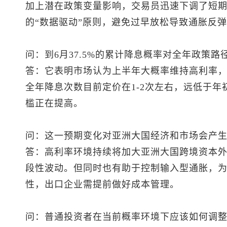
加上潜在政策变量影响，交易员迅速下调了短
的“数据驱动”原则，避免过早放松导致通胀反
问：到6月37.5%的累计降息概率对全年政策路
答：它表明市场认为上半年大概率维持高利率，
全年降息次数目前定价在1-2次左右，远低于
槛正在提高。
问：这一预期变化对亚洲大国经济和市场会产
答：高利率环境持续将加大亚洲大国跨境资本
段性波动。但同时也有助于控制输入型通胀，
性，出口企业需提前做好成本管理。
问：普通投资者在当前概率环境下应该如何调