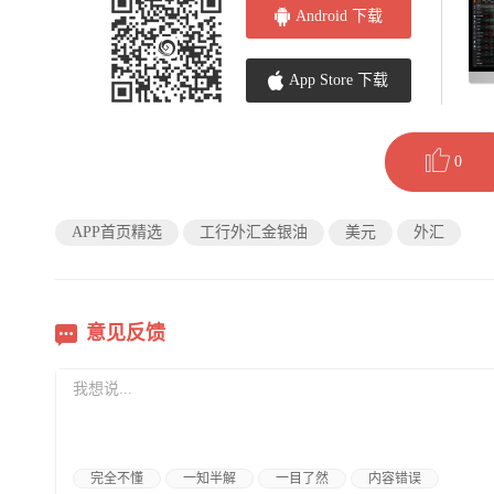
Android 下载
App Store 下载
0
APP首页精选
工行外汇金银油
美元
外汇
意见反馈
完全不懂
一知半解
一目了然
内容错误