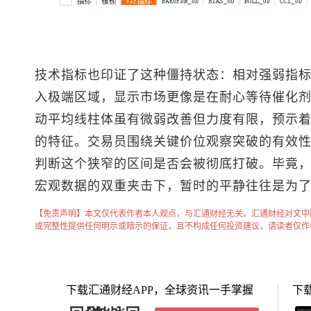
技术指标也印证了这种僵持状态：相对强弱指标在
入极端区域，显示市场更像是在耐心等待催化
动平均线柱体虽有微弱改善但力度有限，预示
的特征。交易员围绕关键价位观察突破的有效
判断这个狭窄的区间是否会被彻底打破。毕竟
宏观数据的双重夹击下，暂时的平静往往是为
【免责声明】本文仅代表作者本人观点，与汇通财经无关。汇通财经对文中
或完整性提供任何明示或暗示的保证，且不构成任何投资建议，请读者仅作
下载汇通财经APP，全球资讯一手掌握
下