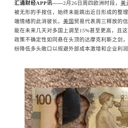
汇通财经APP讯——
2月26日周四欧洲时段，
美
被无形的手按住，始终未能跳出近日形成的整
端情绪的此消彼长。
美国
贸易代表周三释放的
能在未来几天对多国上调至15%甚至更高，且这
政策不确定性如同悬在头顶的达摩克利斯之剑
纷降低多头敞口以规避外部成本激增和企业利