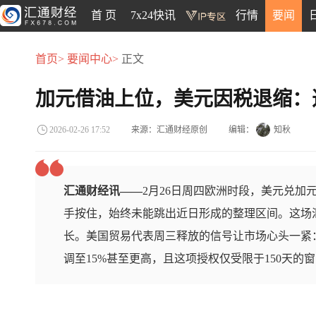
首 页
7x24快讯
行情
要闻
首页>
要闻中心>
正文
加元借油上位，美元因税退缩：
来源：汇通财经原创
编辑：
知秋
2026-02-26 17:52
汇通财经讯——
2月26日周四欧洲时段，美元兑加元
手按住，始终未能跳出近日形成的整理区间。这场
长。美国贸易代表周三释放的信号让市场心头一紧
调至15%甚至更高，且这项授权仅受限于150天的