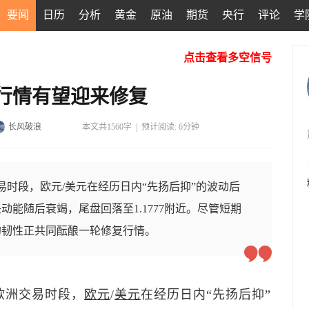
要闻
日历
分析
黄金
原油
期货
央行
评论
学
点击查看多空信号
行情有望迎来修复
长风破浪
本文共1560字
|
预计阅读: 6分钟
易时段，欧元/美元在经历日内“先扬后抑”的波动后
能随后衰竭，尾盘回落至1.1777附近。尽管短期
的韧性正共同酝酿一轮修复行情。
）欧洲交易时段，
欧元
/
美元
在经历日内“先扬后抑”