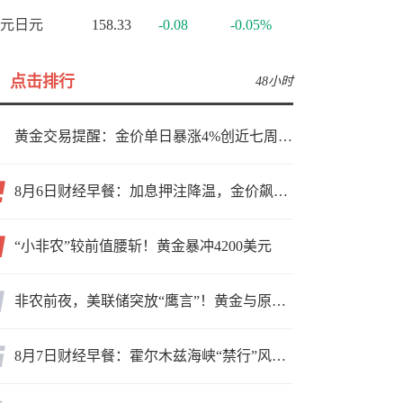
元日元
158.33
-0.08
-0.05%
点击排行
48小时
黄金交易提醒：金价单日暴涨4%创近七周新高，加息预期降温叠加霍尔木兹“暂停信号”，牛市重启了？
8月6日财经早餐：加息押注降温，金价飙升至近两个月高位，地缘缓和预期，美油75关口拉锯
“小非农”较前值腰斩！黄金暴冲4200美元
非农前夜，美联储突放“鹰言”！黄金与原油为何联手反攻？
8月7日财经早餐：霍尔木兹海峡“禁行”风波再起，油价急涨金价承压，非农夜市场博弈加剧