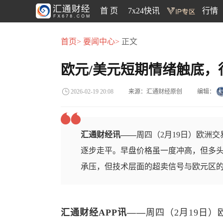
首 页
7x24快讯
行情
首页>
要闻中心>
正文
欧元/美元短期情绪触底，
来源：汇通财经原创
编辑：
2026-02-19 20:08
汇通财经讯——
周四（2月19日）欧洲交
逐步走平。早盘价格虽一度冲高，但多头动
承压，但技术层面的超卖信号与欧元区
汇通财经APP讯——
周四（2月19日