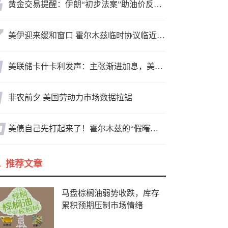
黄金交易提醒：伊朗“初步法案”助油价反弹逾3%，金价小幅承压，非农重磅来袭！
美伊迎来缓和窗口 霍尔木兹临时协议临近落地
美联储卡什卡利发声：主张渐进加息，美联储内部政策分歧
非农前夕 美国劳动力市场数据拉锯
美债自己先打起来了！霍尔木兹的“假曙光”和三个陷阱
推荐文章
马盘棕榈油弱势收跌，库存
累积预期压制市场情绪