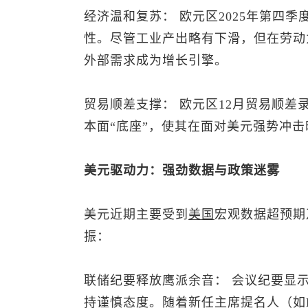
经济温和复苏： 欧元区2025年第四季
性。尽管工业产出略有下滑，但在劳动
外部需求成为增长引擎。
贸易顺差支撑： 欧元区12月贸易顺差
本面“底座”，使其在面对美元强势冲
美元驱动力：强劲数据与政策迷雾
美元近期主要受到
美国
宏观数据超预期
振：
联储纪要释放鹰派余音： 会议纪要显
持谨慎态度。随着新任主席提名人（如Ke