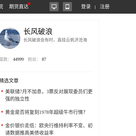
院
期货直达
登录
注册
长风破浪
长风破浪会有时，直挂云帆济沧海
篇数：
44999
粉丝：
87
精选文章
美联储7月不加息，3票反对展现委员们更
强的独立性
黄金是否将复刻1978年超级牛市行情？
金价银价走低：欧央行维持利率不变、初
请数据推高美债收益率