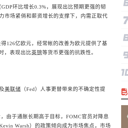
度GDP环比增长0.3%，展现出比预期更强的韧
力市场紧俏和薪资增长的支撑下，内需正取代
录得126亿欧元，经常帐的改善为欧元提供了基
击时，表现出比
英镑
等货币更强的抗跌性。
及
美联储
（Fed）人事更替带来的不确定性提
示，由于通胀长期高于目标，FOMC官员对降息
vin Warsh）的政策倾向成为市场焦点，市场