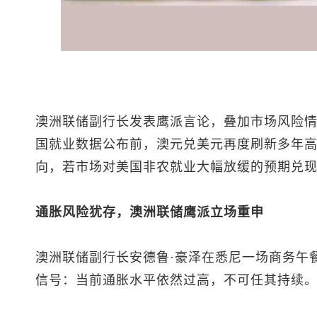
澳洲联储副行长发表鹰派言论，叠加市场风险
国就业数据公布前，
澳元兑美元
再度刷新多年
向，若市场对美国非农就业大幅放缓的预期兑
通胀风险犹存，澳洲联储鹰派立场重申
澳洲联储副行长安德鲁·豪泽在悉尼一场商务午
信号：当前通胀水平依然过高，不可任其持续