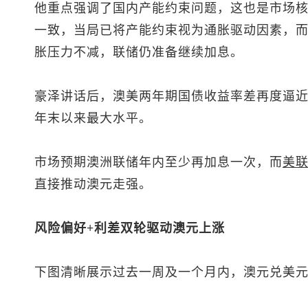
他重点强调了国内产能约束问题，这也是市场核
一致，当局已将产能约束视为通胀驱动因素，
胀压力不减，联储仍准备继续加息。
豪泽讲话后，澳美两年期国债收益率差再度逼近上
年末以来最大水平。
市场预期澳洲联储年内至少再加息一次，而
美
直接推动澳元走强。
风险偏好+利差双轮驱动澳元上涨
下图清晰展示过去一周及一个月内，
澳元兑美