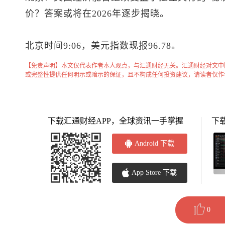
价？答案或将在2026年逐步揭晓。
北京时间9:06，
美元指数
现报96.78。
【免责声明】本文仅代表作者本人观点，与汇通财经无关。汇通财经对文中
或完整性提供任何明示或暗示的保证，且不构成任何投资建议，请读者仅作
下载汇通财经APP，全球资讯一手掌握
下
Android 下载
App Store 下载
0