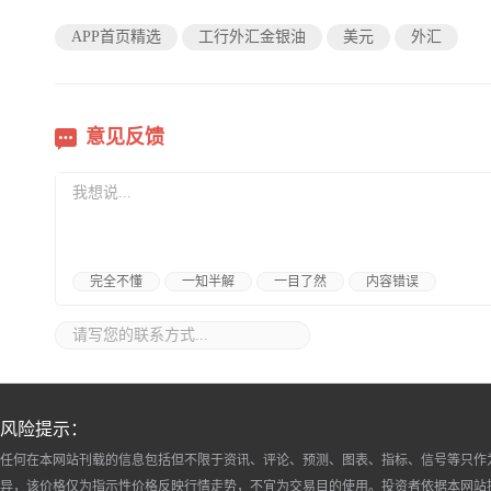
APP首页精选
工行外汇金银油
美元
外汇
意见反馈
完全不懂
一知半解
一目了然
内容错误
风险提示：
任何在本网站刊载的信息包括但不限于资讯、评论、预测、图表、指标、信号等只作
异，该价格仅为指示性价格反映行情走势，不宜为交易目的使用。投资者依据本网站