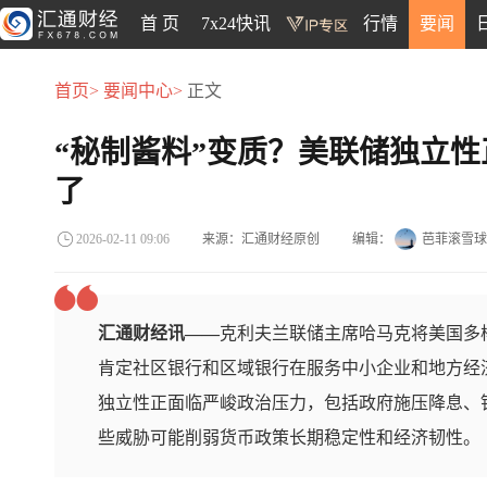
首 页
7x24快讯
行情
要闻
首页>
要闻中心>
正文
“秘制酱料”变质？美联储独立
了
来源：汇通财经原创
编辑：
芭菲滚雪球
2026-02-11 09:06
汇通财经讯——
克利夫兰联储主席哈马克将美国多
肯定社区银行和区域银行在服务中小企业和地方经
独立性正面临严峻政治压力，包括政府施压降息、
些威胁可能削弱货币政策长期稳定性和经济韧性。