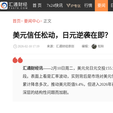
首 页
7x24快讯
行情
要闻
首页>
要闻中心>
正文
美元信任松动，日元逆袭在即？
来源：汇通财经原创
编辑：
知秋
2026-02-10 17:19
汇通财经讯——
2月10日周二，美元兑日元交投15
段。表面上看是汇率波动，实则背后是市场对美元信
累计降息多次，推动美元贬值9.4%，但进入202
深层的结构性问题而加剧。