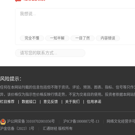
完全不懂
一知半解
一目了然
内容错误
风险提示：
任何在本网站刊载的信息包括但不限于资讯、评论、预测、图表、指标、信号等只作
异，该价格仅为指示性价格反映行情走势，不宜为交易目的使用。投资者依据本网站
栏目推荐
数据接口
意见反馈
关于我们
信用承诺
沪公网安备 31010702001056号
|
沪ICP备18008872号-13
|
网络文化经营许可证 沪
沪金信备〔2022〕1号
|
汇通财经 版权所有