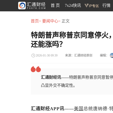
首 页
7x24快讯
行情
首页>
要闻中心>
正文
特朗普声称普京同意停火
还能涨吗？
来源：汇通财经原创
编辑：
2026-01-30 09:39
汇通财经讯——
特朗普声称普京同意暂
凸显外交不确定性。
汇通财经APP讯——
美国
总统唐纳德·