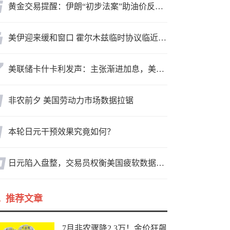
黄金交易提醒：伊朗“初步法案”助油价反弹逾3%，金价小幅承压，非农重磅来袭！
美伊迎来缓和窗口 霍尔木兹临时协议临近落地
美联储卡什卡利发声：主张渐进加息，美联储内部政策分歧
非农前夕 美国劳动力市场数据拉锯
本轮日元干预效果究竟如何？
日元陷入盘整，交易员权衡美国疲软数据与市场情绪
推荐文章
7月非农骤降2.3万！金价狂飙