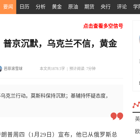
要闻
日历
分析
黄金
原油
期货
央行
评论
学
点击查看多空信号
，普京沉默，乌克兰不信，黄金
芭菲滚雪球
本文共1878.5字
|
预计阅读: 7分钟
停乌克兰行动。莫斯科保持沉默；基辅持怀疑态度，
英
欧
特朗普周四（1月29日）宣布，他已从俄罗斯总