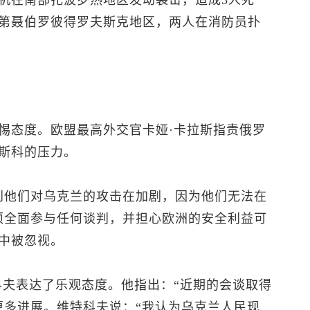
机在南部扎波罗热地区发动袭击，造成3人死
第聂伯罗彼得罗夫斯克地区，两人在消防员扑
惕态度。欧盟最高外交官卡娅·卡拉斯指责俄罗
斯科的压力。
到他们对乌克兰的攻击在加剧，因为他们无法在
须全面参与任何谈判，并担心欧洲的安全利益可
中被忽视。
科夫表达了乐观态度。他指出：“近期的会谈取得
更多进展。维特科夫说：“我认为乌克兰人民现