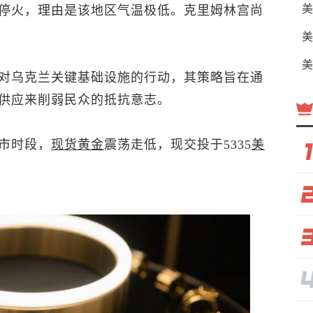
美
停火，理由是该地区气温极低。克里姆林宫尚
美
美
对乌克兰关键基础设施的行动，其策略旨在通
供应来削弱民众的抵抗意志。
市时段，
现货黄金
震荡走低，现交投于5335
美