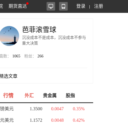
院
期货直达
登录
注册
芭菲滚雪球
沉没成本不是成本，沉没成本不参与
重大决策
篇数：
1065
粉丝：
266
精选文章
行情
外汇
贵金属
股指
镑美元
1.3500
0.0047
0.35%
元美元
1.1572
0.0048
0.42%