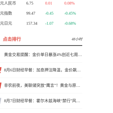
元人民币
6.75
0.01
0.08%
元指数
99.47
-0.45
-0.45%
元日元
157.34
-1.07
-0.68%
点击排行
48小时
黄金交易提醒：金价单日暴涨4%创近七周新高，加息预期降温叠加霍尔木兹“暂停信号”，牛市重启了？
8月6日财经早餐：加息押注降温，金价飙升至近两个月高位，地缘缓和预期，美油75关口拉锯
非农前夜，美联储突放“鹰言”！黄金与原油为何联手反攻？
8月7日财经早餐：霍尔木兹海峡“禁行”风波再起，油价急涨金价承压，非农夜市场博弈加剧