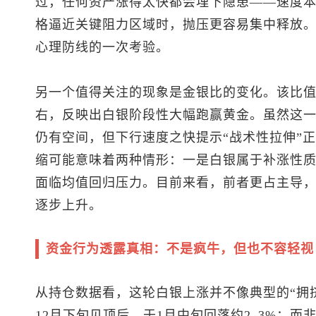
过，任何资产涨得太快都会埋下隐患——速度
格逼近关键阻力区域时，抛压更容易集中释放。
心理防线的一次考验。
另一个值得关注的现象是金银比的变化。该比值此
右，反映出白银阶段性大幅跑赢黄金。虽然这一水
仍有空间，但下行速度之快提示“战术性拉伸”
缩可能意味着两种情形：一是白银属于补涨性
面临均值回归压力。目前来看，前者更占主导
逐步上升。
资金行为透露真相：不是疯牛，但也不容轻视
从持仓数据看，这轮白银上涨并不像典型的“拥
12月下旬见顶后，于1月中旬回落约2–3%；而