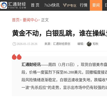
首 页
7x24快讯
行情
要闻
首页>
要闻中心>
正文
黄金不动，白银乱跳，谁在操纵
来源：汇通财经原创
编辑：
知秋
2026-01-15 20:26
汇通财经讯——
周四（1月15日），现货白银美市
段，价格一度猛烈下探至86.288美元，回撤幅度
段风险情绪逐渐稳定，白银迅速收复失地，跌幅收窄
一波“先杀后拉”的走势，显示出市场中仍有较强的