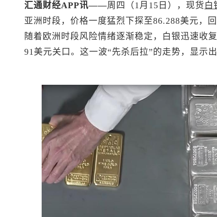
汇通财经APP讯——
周四（1月15日），
现货
白
亚洲时段，价格一度猛烈下探至86.288美元，
随着欧洲时段风险情绪逐渐稳定，白银迅速收复
91美元关口。这一波“先杀后拉”的走势，显示