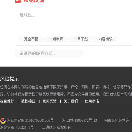
意见反馈
完全不懂
一知半解
一目了然
内容错误
风险提示：
任何在本网站刊载的信息包括但不限于资讯、评论、预测、图表、指标、信号等只作
异，该价格仅为指示性价格反映行情走势，不宜为交易目的使用。投资者依据本网站
栏目推荐
数据接口
意见反馈
关于我们
信用承诺
沪公网安备 31010702001056号
|
沪ICP备18008872号-13
|
网络文化经营许可证 沪
沪金信备〔2022〕1号
|
汇通财经 版权所有