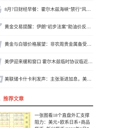
8月7日财经早餐：霍尔木兹海峡“禁行”风波再起，油价急涨金价承压，非农夜市场博弈加剧
黄金交易提醒：伊朗“初步法案”助油价反弹逾3%，金价小幅承压，非农重磅来袭！
黄金与白银价格展望：非农周贵金属备受关注，黄金测试关键突破位
美伊迎来缓和窗口 霍尔木兹临时协议临近落地
美联储卡什卡利发声：主张渐进加息，美联储内部政策分歧
推荐文章
一张图看18个直盘外汇支撑
阻力：美元+欧系日系+商品