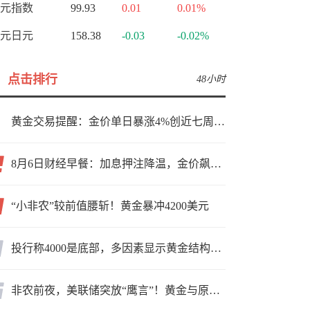
元指数
99.93
0.01
0.01%
元日元
158.38
-0.03
-0.02%
点击排行
48小时
黄金交易提醒：金价单日暴涨4%创近七周新高，加息预期降温叠加霍尔木兹“暂停信号”，牛市重启了？
8月6日财经早餐：加息押注降温，金价飙升至近两个月高位，地缘缓和预期，美油75关口拉锯
“小非农”较前值腰斩！黄金暴冲4200美元
投行称4000是底部，多因素显示黄金结构性机会显现
非农前夜，美联储突放“鹰言”！黄金与原油为何联手反攻？