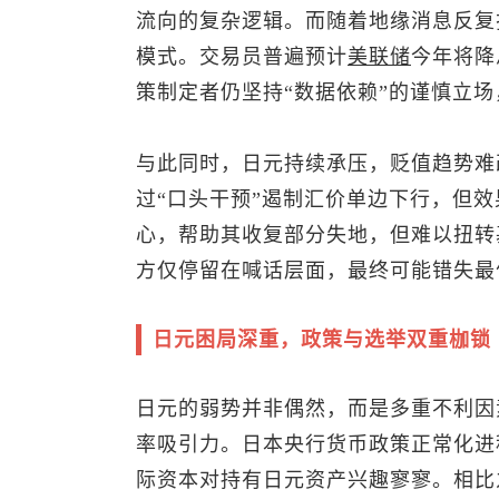
流向的复杂逻辑。而随着地缘消息反复
模式。交易员普遍预计
美联储
今年将降
策制定者仍坚持“数据依赖”的谨慎立
与此同时，日元持续承压，贬值趋势难
过“口头干预”遏制汇价单边下行，但
心，帮助其收复部分失地，但难以扭转
方仅停留在喊话层面，最终可能错失最
日元困局深重，政策与选举双重枷锁
日元的弱势并非偶然，而是多重不利因
率吸引力。日本央行货币政策正常化进
际资本对持有日元资产兴趣寥寥。相比