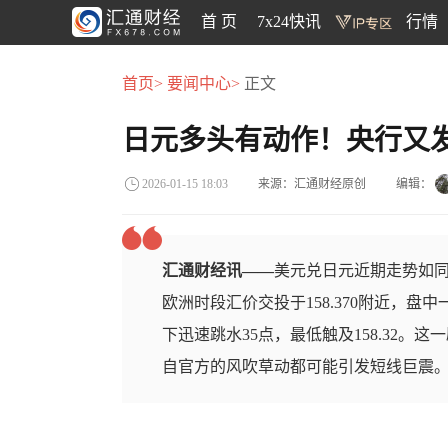
首 页
7x24快讯
行情
首页>
要闻中心>
正文
日元多头有动作！央行又
来源：汇通财经原创
编辑：
2026-01-15 18:03
汇通财经讯——
美元兑日元近期走势如同
欧洲时段汇价交投于158.370附近，盘中
下迅速跳水35点，最低触及158.32
自官方的风吹草动都可能引发短线巨震