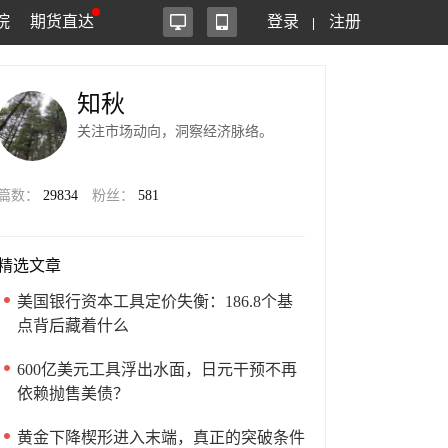
院
期货直达
登录
注册
知秋
关注市场动向，洞察经济脉络。
篇数：
29834
粉丝：
581
精选文章
美国银行资本工具定价失衡：186.8个基
点背后藏着什么
600亿美元工具浮出水面，日元干预不再
依赖抛售美债？
黄金下降楔形进入末端，真正的突破条件