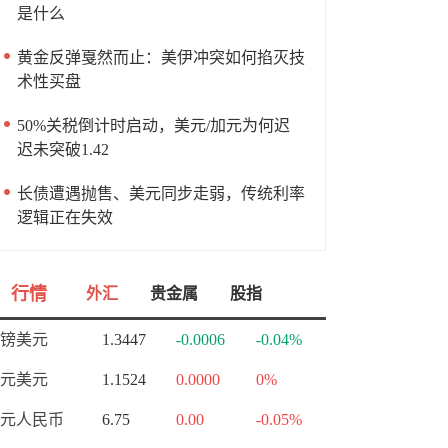
是什么
黄金反弹戛然而止：美伊冲突如何掐灭技
术性买盘
50%关税倒计时启动，美元/加元为何迟
迟未突破1.42
长债遭遇抛售、美元同步走弱，传统利率
逻辑正在失效
行情
外汇
贵金属
股指
镑美元
1.3447
-0.0006
-0.04%
元美元
1.1524
0.0000
0%
元人民币
6.75
0.00
-0.05%