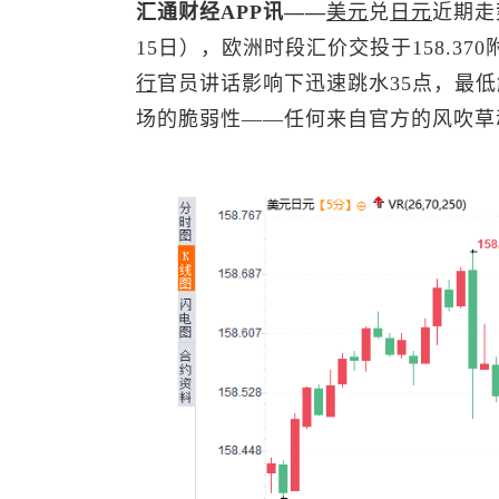
汇通财经APP讯——
美元
兑
日元
近期走
15日），欧洲时段汇价交投于158.370
行
官员讲话影响下迅速跳水35点，最低
场的脆弱性——任何来自官方的风吹草