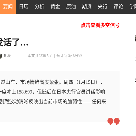
要闻
日历
分析
黄金
原油
期货
央行
评论
学
点击查看多空信号
发话了…
知秋
本文共2338.5字
|
预计阅读: 8分钟
过山车，市场情绪高度紧张。周四（1月15日），
一度冲上158.699，但随后在日本央行官员讲话影响
。这一剧烈波动清晰反映出当前市场的脆弱性——任何来
。