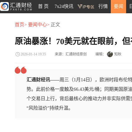
首 页
7x24快讯
行情
要闻
首页>
要闻中心>
正文
原油暴涨！70美元就在眼前，
来源：汇通财经原创
编辑：
知秋
2026-01-14 19:35
汇通财经讯——
周三（1月14日），欧洲时段布伦特
势。此前价格一度触及66.43美元/桶；同期美国原油
个交易日上行，背后最核心的推动力并非实际供需
“风险溢价”持续升温。