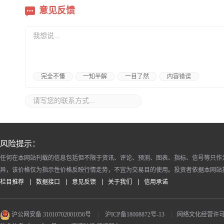
意见反馈
完全不懂
一知半解
一目了然
内容错误
风险提示：
任何在本网站刊载的信息包括但不限于资讯、评论、预测、图表、指标、信号等只作
异，该价格仅为指示性价格反映行情走势，不宜为交易目的使用。投资者依据本网站
栏目推荐
数据接口
意见反馈
关于我们
信用承诺
沪公网安备 31010702001056号
|
沪ICP备18008872号-13
|
网络文化经营许可证 沪