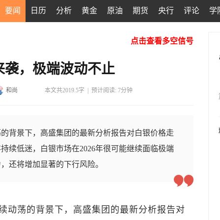
要闻
日历
分析
黄金
原油
期货
央行
评论
学
点击查看多空信号
暴来袭，极端波动不止
和尚
本文共2019.5字
|
预计阅读: 7分钟
荡的背景下，高盛集团的最新分析报告对白银价格走
持续低迷，白银市场在2026年很可能继续面临极端
力，还将增加显著的下行风险。
续动荡的背景下，高盛集团的最新分析报告对