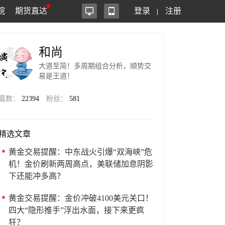
院
期货直达
登录
注册
和尚
大道至简！多周期组合分析，顺势交
易是王道！
篇数：
22394
粉丝：
581
精选文章
黄金交易提醒：中东战火引爆“双海峡”危
机！金价刷新两周高点，美联储加息阴影
下还能冲多高？
黄金交易提醒：金价冲破4100美元关口！
四大“隐形推手”浮出水面，接下来更疯
狂？