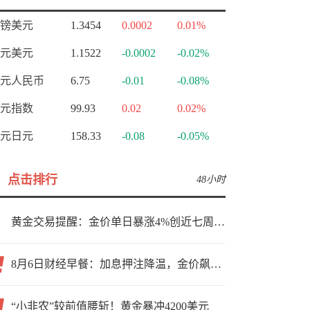
镑美元
1.3454
0.0002
0.01%
元美元
1.1522
-0.0002
-0.02%
元人民币
6.75
-0.01
-0.08%
元指数
99.93
0.02
0.02%
元日元
158.33
-0.08
-0.05%
点击排行
48小时
黄金交易提醒：金价单日暴涨4%创近七周新高，加息预期降温叠加霍尔木兹“暂停信号”，牛市重启了？
8月6日财经早餐：加息押注降温，金价飙升至近两个月高位，地缘缓和预期，美油75关口拉锯
“小非农”较前值腰斩！黄金暴冲4200美元