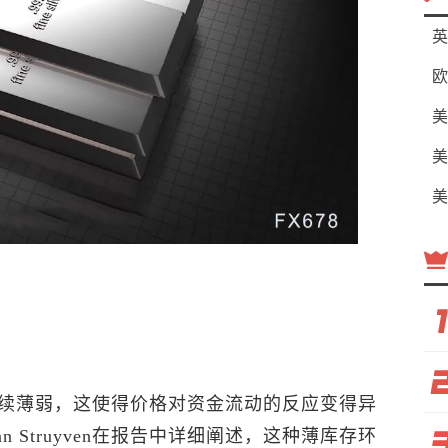
英
欧
美
美
美
续薄弱，这使得价格对资金流动的反应变得异
aan Struyven在报告中详细阐述，这种薄库存环