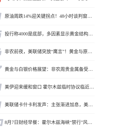
原油周跌14%迎关键拐点！48小时谈判窗口，暗藏行情变数
投行称4000是底部，多因素显示黄金结构性机会显现
非农前夜，美联储突放“鹰言”！黄金与原油为何联手反攻？
黄金与白银价格展望：非农周贵金属备受关注，黄金测试关键突破位
美伊迎来缓和窗口 霍尔木兹临时协议临近落地
美联储卡什卡利发声：主张渐进加息，美联储内部政策分歧
8月7日财经早餐：霍尔木兹海峡“禁行”风波再起，油价急涨金价承压，非农夜市场博弈加剧