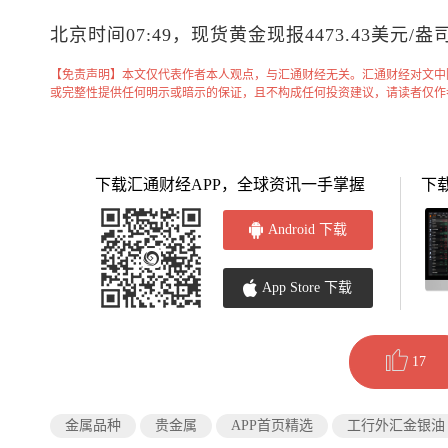
北京时间07:49，
现货黄金
现报4473.43美元/盎
【免责声明】本文仅代表作者本人观点，与汇通财经无关。汇通财经对文中
或完整性提供任何明示或暗示的保证，且不构成任何投资建议，请读者仅作
下载汇通财经APP，全球资讯一手掌握
下
Android 下载
App Store 下载
17
金属品种
贵金属
APP首页精选
工行外汇金银油