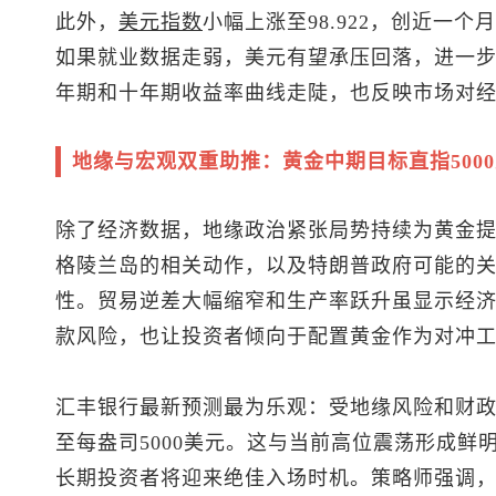
此外，
美元指数
小幅上涨至98.922，创近一
如果就业数据走弱，美元有望承压回落，进一
年期和十年期收益率曲线走陡，也反映市场对
地缘与宏观双重助推：黄金中期目标直指500
除了经济数据，地缘政治紧张局势持续为黄金
格陵兰岛的相关动作，以及特朗普政府可能的
性。贸易逆差大幅缩窄和生产率跃升虽显示经
款风险，也让投资者倾向于配置黄金作为对冲
汇丰银行最新预测最为乐观：受地缘风险和财政债
至每盎司5000美元。这与当前高位震荡形成鲜
长期投资者将迎来绝佳入场时机。策略师强调