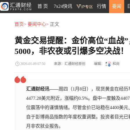
首 页
7x24快讯
行情
要闻
首页>
要闻中心>
正文
黄金交易提醒：金价高位“血战
5000，非农夜或引爆多空决战！
来源：汇通财经原创
编辑：
和尚
2026-01-09 07:50
汇通财经讯——
周四（1月8日），现货黄金在经
4477.28美元附近，涨幅约0.5%。盘中一度触及4
位震荡中的谨慎情绪。尽管金价已站稳在4400美
自于彭博商品指数的年度权重调整。投资者目光已转
月非农就业报告。