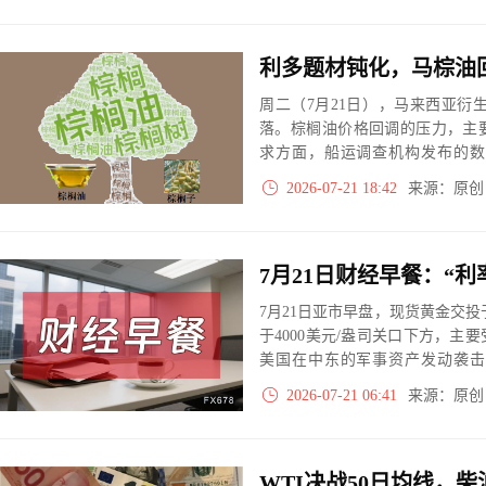
利多题材钝化，马棕油
周二（7月21日），马来西亚衍
落。棕榈油价格回调的压力，主
求方面，船运调查机构发布的数
么？
2026-07-21 18:42
来源：原
7月21日亚市早盘，现货黄金交投
于4000美元/盎司关口下方，
美国在中东的军事资产发动袭击
锁，加剧通胀担忧并强化市场对“
2026-07-21 06:41
来源：原