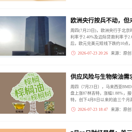
周四(7月23日)，欧洲央行于北京
利率于2.40%及边际贷款利率于
后，欧元兑美元短线下跌约10点，
体市场反应较为温和。
2026-07-23 20:26
来源：原
供应风险与生物柴油需
周四（7月23日），马来西亚BM
盘上涨87林吉特，涨幅1.88%，报
特，创下4月8日以来的逾三个
价的双重叙事中，多头资金集中
2026-07-23 18:47
来源：原