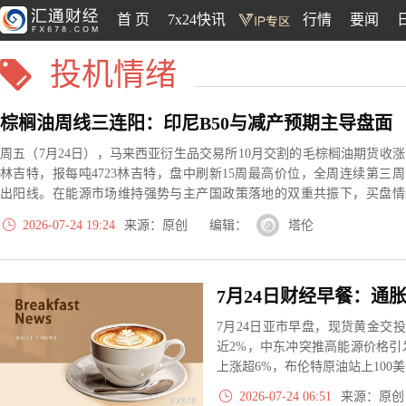
首 页
7x24快讯
行情
要闻
投机情绪
棕榈油周线三连阳：印尼B50与减产预期主导盘面
周五（7月24日），马来西亚衍生品交易所10月交割的毛棕榈油期货收涨
林吉特，报每吨4723林吉特，盘中刷新15周最高价位，全周连续第三周
出阳线。在能源市场维持强势与主产国政策落地的双重共振下，买盘情
自开盘起便集中释放。
2026-07-24 19:24
来源：原创 编辑：
塔伦
7月24日亚市早盘，现货黄金交投于
近2%，中东冲突推高能源价格
上涨超6%，布伦特原油站上100美
2026-07-24 06:51
来源：原