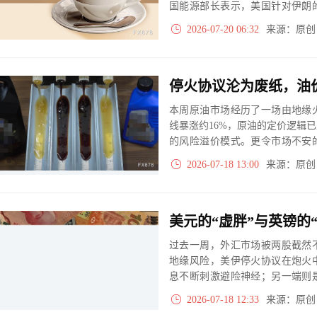
国能源部长表示，美国针对伊朗
球安全提醒，增加地缘的不确定
2026-07-20 06:32
来源：原
制金价涨幅。
本周原油市场经历了一场由地缘
线暴涨约16%，原油的定价逻辑
的风险溢价模式。更令市场不安
下降，而伊朗对胡塞武装发出的“
2026-07-18 13:00
来源：原
条替代航道也推向了风口浪尖。
过去一周，外汇市场被两股截然
地缘风险，美伊停火协议在炮火
息不断刺激避险神经；另一端则
的加息预期退潮，将美元指数从
2026-07-18 12:33
来源：原