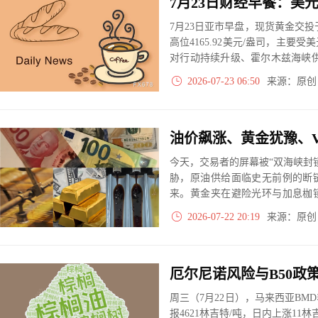
7月23日亚市早盘，现货黄金交投
高位4165.92美元/盎司，主
对行动持续升级、霍尔木兹海峡
油现交投于88.17美元/桶附近，
2026-07-23 06:50
来源：原
今天，交易者的屏幕被“双海峡封
胁，原油供给面临史无前例的断
来。黄金夹在避险光环与加息枷
号暧昧不明，汇率市场暗藏陷阱
2026-07-22 20:19
来源：原
周三（7月22日），马来西亚BM
报4621林吉特/吨，日内上涨11