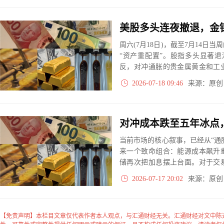
周六(7月18日)，截至7月14
“资产重配置”。股指多头显著退
反，对冲通胀的贵金属黄金和工
产品市场出现大规模的“空头逃亡
2026-07-18 09:46
来源：原
期正在发生微妙逆转。
当前市场的核心叙事，已经从“通
来一个致命组合：能源成本飙升
储再次把加息摆上台面。对于交
息资产受压的三重奏。
2026-07-17 20:02
来源：原
【免责声明】本栏目文章仅代表作者本人观点，与汇通财经无关。汇通财经对文中陈