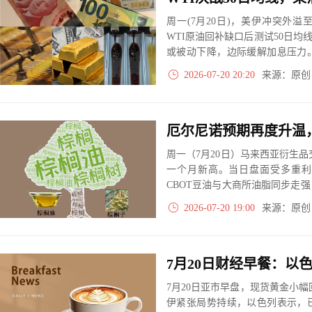
周一(7月20日)，美伊冲突外
WTI原油回补缺口后测试50日均
或被动下降，边际缓解加息压力
抬升；英镑借政治平稳走强，黄
2026-07-20 20:20
来源：原
周一（7月20日）马来西亚衍生
一个月新高。当日盘面受多重利
CBOT豆油与大商所油脂同步走
释放。
2026-07-20 19:00
来源：原
7月20日亚市早盘，现货黄金小幅
伊紧张局势持续，以色列表示，