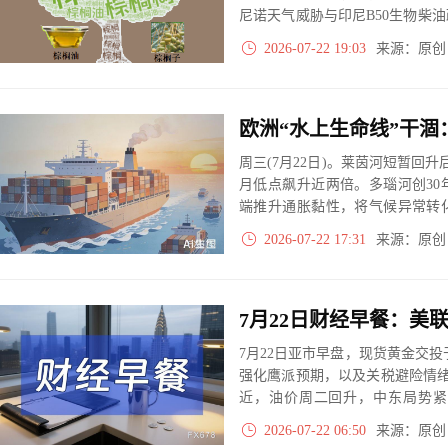
尼诺天气威胁与印尼B50生物柴
价格稳于近一阶段高位。
2026-07-22 19:03
来源：原
周三(7月22日)。莱茵河短暂回
月低点飙升近两倍。多瑙河创3
端推升通胀黏性，将气候异常转
材，且存在与霍尔木兹、苏伊士
2026-07-22 17:31
来源：原
7月22日亚市早盘，现货黄金交投
强化鹰派预期，以及关税避险情绪回
近，油价周二回升，中东局势紧
剧，尤其是沙特对亚洲出口或红
2026-07-22 06:50
来源：原