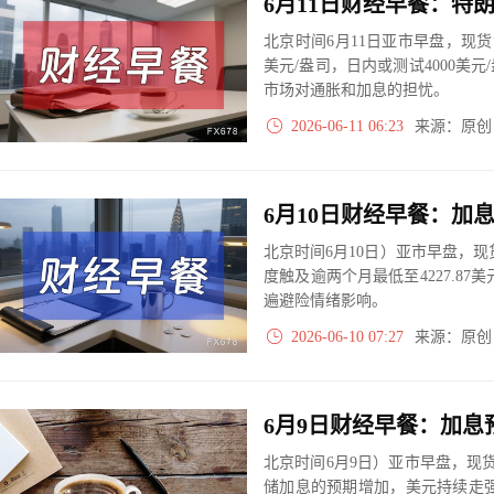
北京时间6月11日亚市早盘，现货黄
美元/盎司，日内或测试4000美
市场对通胀和加息的担忧。
2026-06-11 06:23
来源：原
北京时间6月10日）亚市早盘，现
度触及逾两个月最低至4227.8
遍避险情绪影响。
2026-06-10 07:27
来源：原
北京时间6月9日）亚市早盘，现货黄
储加息的预期增加，美元持续走强