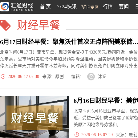
首 页
7x24快讯
行情
要闻
财经早餐
6月17日财经早餐：聚焦沃什首次无点阵图美联储决议，加息预期降温支撑金价，美油连续四日下挫或
北京时间6月17日）亚市早盘，现货黄金交投于4336美元/盎司附近，金
荡走高，受市场对美联储今年加息预期降温推动，因美伊初步和平协议
停火延长60天并重开霍尔木兹海峡，同时美伊协议允许伊朗立即对外出
原油。
2026-06-17 07:30
来源：原创 编辑：
沐涵
北京时间6月16日亚市早盘，现货
近，受益于美伊或已签署了谅解备
美原油因地缘局势缓和。
2026-06-16 07:29
来源：原