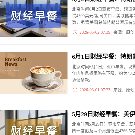
北京时间6月2日亚市早盘，现货黄
试4500美元/盎司关口，美联
数，尽管美国总统特朗普表示有
表示，自己尚未批准该备忘录。
2026-06-02 07:39
来源：原
北京时间6月1日）亚市早盘，现货
年内加息概率略有下降，约为48
协议条款。
2026-06-01 07:23
来源：原
北京时间5月29日）亚市早盘，现
四一度触及两个月最低至4366.