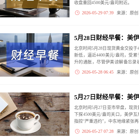
收盘重回4500美元/盎司附近。
2026-05-29 07:39
来源：原
北京时间5月28日现货黄金交投于
新低，逼近4400美元/盎司，
升的通胀，尽管伊美谅解备忘录
目前谈判进程“不满意”。
2026-05-28 06:45
来源：原
北京时间5月27日亚市早盘，现货
下探4500美元/盎司关口，美
指控“严重违约”，中东地缘紧张
2026-05-27 07:28
来源：原