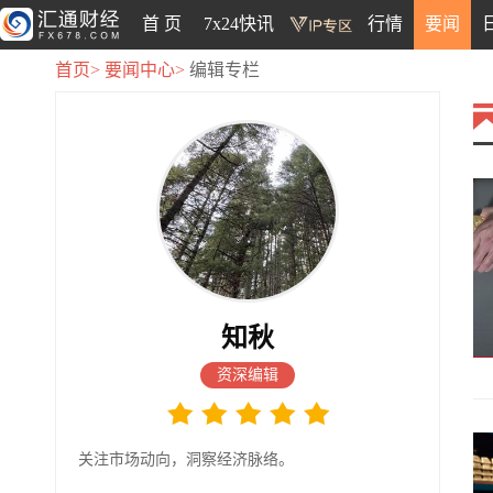
首 页
7x24快讯
行情
要闻
首页>
要闻中心>
编辑专栏
知秋
资深编辑
关注市场动向，洞察经济脉络。