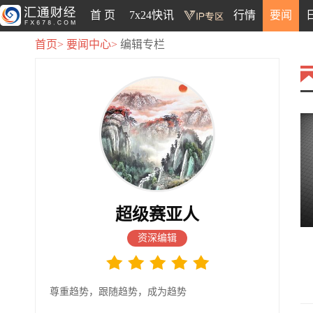
首 页
7x24快讯
行情
要闻
首页>
要闻中心>
编辑专栏
超级赛亚人
资深编辑
尊重趋势，跟随趋势，成为趋势