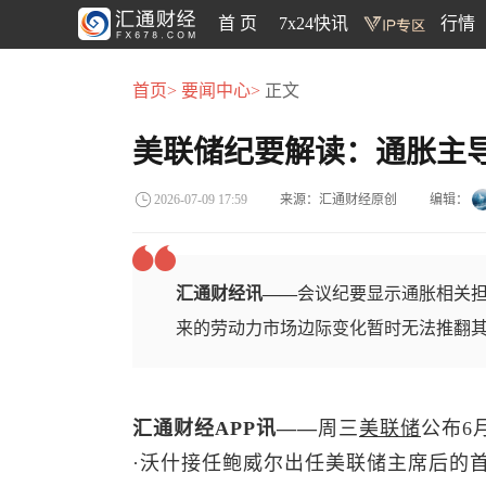
首 页
7x24快讯
行情
首页>
要闻中心>
正文
美联储纪要解读：通胀主
来源：汇通财经原创
编辑：
2026-07-09 17:59
汇通财经讯——
会议纪要显示通胀相关
来的劳动力市场边际变化暂时无法推翻
汇通财经APP讯——
周三
美联储
公布6
·沃什接任鲍威尔出任美联储主席后的