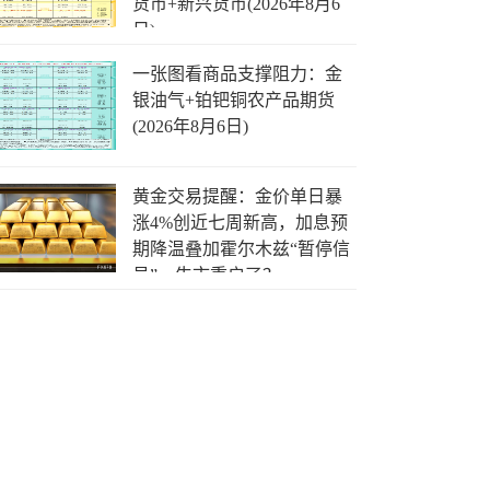
货币+新兴货币(2026年8月6
日)
一张图看商品支撑阻力：金
银油气+铂钯铜农产品期货
(2026年8月6日)
黄金交易提醒：金价单日暴
涨4%创近七周新高，加息预
期降温叠加霍尔木兹“暂停信
号”，牛市重启了？