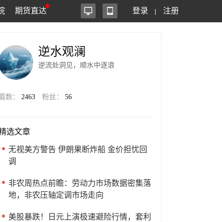
院
期货直达
登录
注册
逆水观澜
逆流处洞见，顺水中逐浪
篇数：
2463
粉丝：
56
精选文章
无视美方警告 伊朗果断炸船 金价担忧回
调
非农周热点前瞻：劳动力市场数据密集落
地，非农压轴定调市场走向
美股暴跌！日元上演极速避险行情，套利