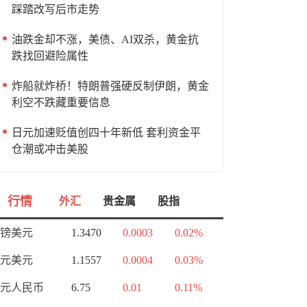
踩踏改写后市走势
油跌金却不涨，美债、AI双杀，黄金抗
跌找回避险属性
炸船就炸桥！特朗普强硬反制伊朗，黄金
利空不跌藏重要信息
日元加速贬值创四十年新低 套利资金平
仓潮或冲击美股
行情
外汇
贵金属
股指
镑美元
1.3470
0.0003
0.02%
元美元
1.1557
0.0004
0.03%
元人民币
6.75
0.01
0.11%