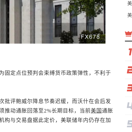
美
美
为固定点位预判会束缚货币政策弹性，不利于
次批评鲍威尔降息节奏迟缓，而沃什在会后发
须推动通胀回落至2%长期目标，当前
美国
通胀
机构与交易盘据此定价，美联储年内仍存在加