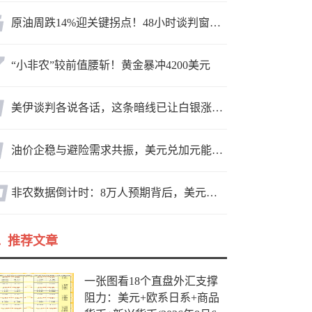
原油周跌14%迎关键拐点！48小时谈判窗口，暗藏行情变数
“小非农”较前值腰斩！黄金暴冲4200美元
美伊谈判各说各话，这条暗线已让白银涨疯了
油价企稳与避险需求共振，美元兑加元能守住1.40关口吗？
非农数据倒计时：8万人预期背后，美元方向面临重新选择
推荐文章
一张图看18个直盘外汇支撑
阻力：美元+欧系日系+商品