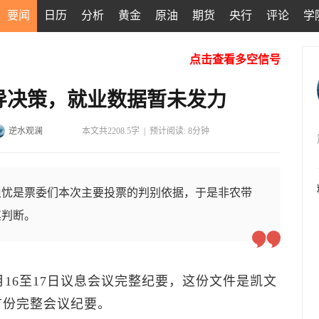
要闻
日历
分析
黄金
原油
期货
央行
评论
学
点击查看多空信号
导决策，就业数据暂未发力
逆水观澜
本文共2208.5字
|
预计阅读: 8分钟
担忧是票委们本次主要投票的判别依据，于是非农带
其判断。
月16至17日议息会议完整纪要，这份文件是凯文
首份完整会议纪要。