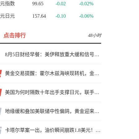
元指数
99.65
-0.02
-0.02%
元日元
157.64
-0.10
-0.06%
点击排行
48小时
8月5日财经早餐：美伊释放重大缓和信号，现货黄金高位持稳，美油重挫超6%
黄金交易提醒：霍尔木兹海峡现转机，金价小幅反弹，能否借就业数据再上新台阶？
美国为何时隔数十年出手支撑日元，联手救市的幕后真相来了！
地缘缓和叠加美联储中性偏鸽，黄金迎来上行窗口
卡塔尔草案一出，油价瞬间崩跌1.8美元！海峡真要通了？