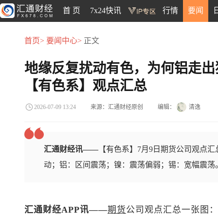
首 页
7x24快讯
行情
要闻
首页>
要闻中心>
正文
地缘反复扰动有色，为何铝走出
【有色系】观点汇总
来源：汇通财经原创
编辑：
清逸
2026-07-09 13:24
汇通财经讯——
【有色系】7月9日期货公司观点
动；铝：区间震荡；镍：震荡偏弱；锡：宽幅震荡
汇通财经APP讯——
期货
公司观点汇总一张图：