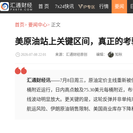
首 页
7x24快讯
行情
要闻
首页>
要闻中心>
正文
美原油站上关键区间，真正的考验在
来源：汇通财经原创
编辑：
知秋
2026-07-08 22:01
汇通财经讯——
7月8日周三，原油定价主线重新被
桶附近运行，日内高点触及75.30美元每桶附近，
线波动明显放大。更关键的是，这轮反弹并非单纯
航运风险、伊朗原油销售限制、美国商业库存下降