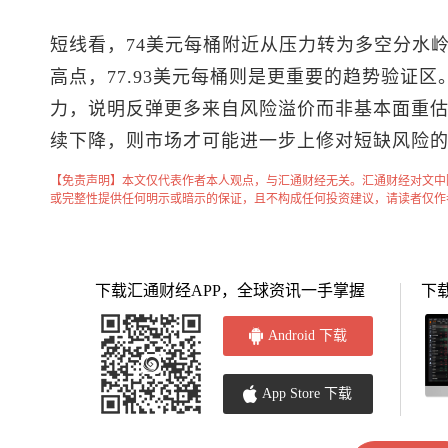
短线看，74美元每桶附近从压力转为多空分水岭
高点，77.93美元每桶则是更重要的趋势验证
力，说明反弹更多来自风险溢价而非基本面重
续下降，则市场才可能进一步上修对短缺风险
【免责声明】本文仅代表作者本人观点，与汇通财经无关。汇通财经对文中
或完整性提供任何明示或暗示的保证，且不构成任何投资建议，请读者仅作
下载汇通财经APP，全球资讯一手掌握
下
Android 下载
App Store 下载