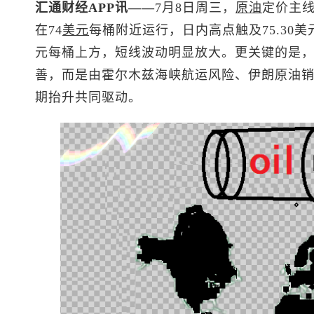
汇通财经APP讯——
7月8日周三，
原油
定价主线
在74
美元
每桶附近运行，日内高点触及75.30
元每桶上方，短线波动明显放大。更关键的是
善，而是由霍尔木兹海峡航运风险、伊朗原油
期抬升共同驱动。