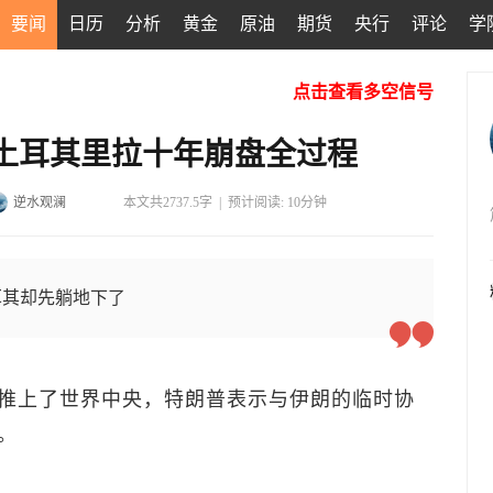
要闻
日历
分析
黄金
原油
期货
央行
评论
学
点击查看多空信号
土耳其里拉十年崩盘全过程
逆水观澜
本文共2737.5字
|
预计阅读: 10分钟
耳其却先躺地下了
推上了世界中央，特朗普表示与伊朗的临时协
。