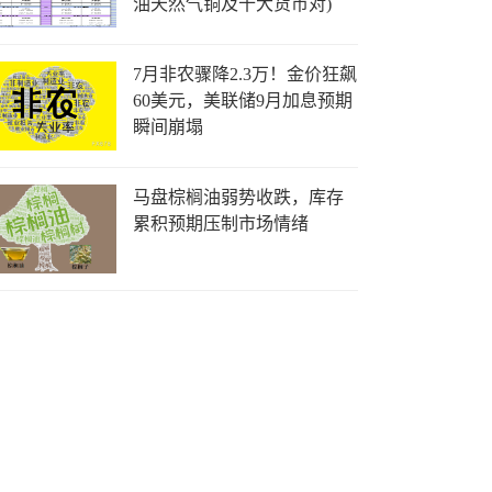
油天然气铜及十大货币对)
7月非农骤降2.3万！金价狂飙
60美元，美联储9月加息预期
瞬间崩塌
马盘棕榈油弱势收跌，库存
累积预期压制市场情绪