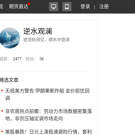
院
期货直达
登录
注册
逆水观澜
逆流处洞见，顺水中逐浪
篇数：
2477
粉丝：
56
精选文章
无视美方警告 伊朗果断炸船 金价担忧回
调
非农周热点前瞻：劳动力市场数据密集落
地，非农压轴定调市场走向
美股暴跌！日元上演极速避险行情，套利