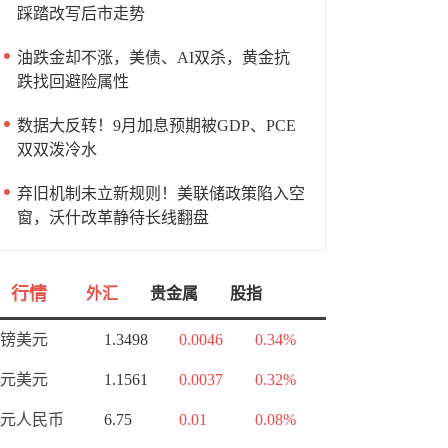
踩踏改写后市走势
油跌金却不涨，美债、AI双杀，黄金抗
跌找回避险属性
数据大反转！9月加息预期被GDP、PCE
双双泼冷水
弃旧机制未立新规则！美联储政策陷入空
窗，沃什改革静待长线翻盘
行情
外汇
贵金属
股指
镑美元
1.3498
0.0046
0.34%
元美元
1.1561
0.0037
0.32%
元人民币
6.75
0.01
0.08%