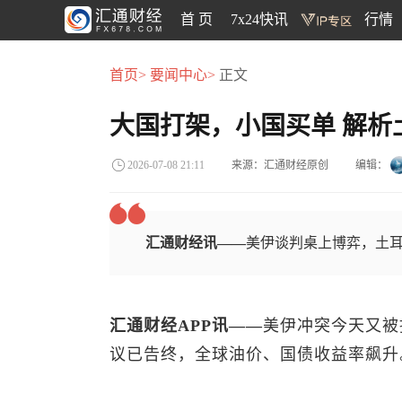
首 页
7x24快讯
行情
首页>
要闻中心>
正文
大国打架，小国买单 解析
来源：汇通财经原创
编辑：
2026-07-08 21:11
汇通财经讯——
美伊谈判桌上博弈，土
汇通财经APP讯——
美伊冲突今天又被
议已告终，全球油价、国债收益率飙升