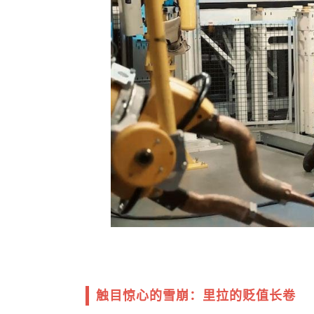
触目惊心的雪崩：里拉的贬值长卷