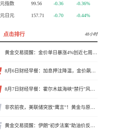
元指数
99.56
-0.36
-0.36%
元日元
157.71
-0.70
-0.44%
点击排行
48小时
黄金交易提醒：金价单日暴涨4%创近七周新高，加息预期降温叠加霍尔木兹“暂停信号”，牛市重启了？
8月6日财经早餐：加息押注降温，金价飙升至近两个月高位，地缘缓和预期，美油75关口拉锯
8月7日财经早餐：霍尔木兹海峡“禁行”风波再起，油价急涨金价承压，非农夜市场博弈加剧
非农前夜，美联储突放“鹰言”！黄金与原油为何联手反攻？
黄金交易提醒：伊朗“初步法案”助油价反弹逾3%，金价小幅承压，非农重磅来袭！