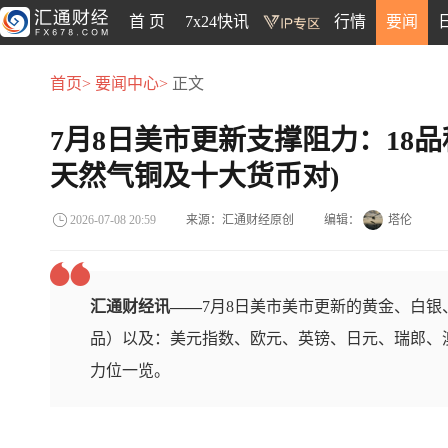
首 页
7x24快讯
行情
要闻
首页>
要闻中心>
正文
7月8日美市更新支撑阻力：18
天然气铜及十大货币对)
来源：汇通财经原创
编辑：
塔伦
2026-07-08 20:59
汇通财经讯——
7月8日美市美市更新的黄金、白
品）以及：美元指数、欧元、英镑、日元、瑞郎、澳
力位一览。