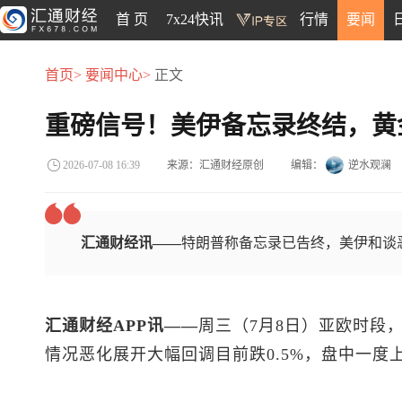
首 页
7x24快讯
行情
要闻
首页>
要闻中心>
正文
重磅信号！美伊备忘录终结，黄
来源：汇通财经原创
编辑：
逆水观澜
2026-07-08 16:39
汇通财经讯——
特朗普称备忘录已告终，美伊和谈
汇通财经APP讯——
周三（7月8日）亚欧时段
情况恶化展开大幅回调目前跌0.5%，盘中一度上涨