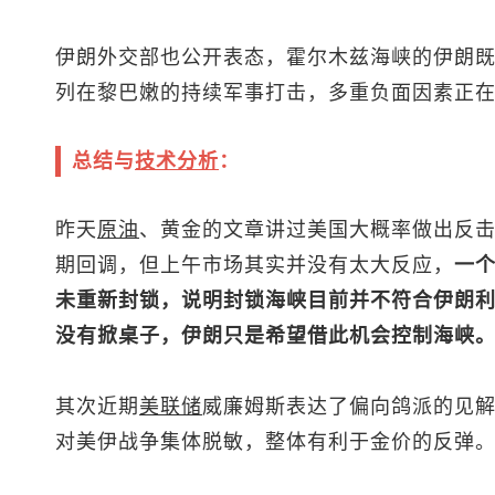
伊朗外交部也公开表态，霍尔木兹海峡的伊朗
列在黎巴嫩的持续军事打击，多重负面因素正
总结与
技术分析
：
昨天
原油
、黄金的文章讲过美国大概率做出反
期回调，但上午市场其实并没有太大反应，
一
未重新封锁，说明封锁海峡目前并不符合伊朗
没有掀桌子，伊朗只是希望借此机会控制海峡
其次近期
美联储
威廉姆斯表达了偏向鸽派的见
对美伊战争集体脱敏，整体有利于金价的反弹