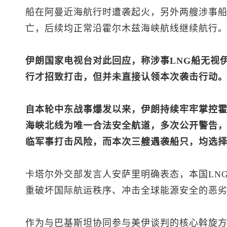
船在阿曼近海航行时遭袭起火，另外两艘涉事
亡，后续均正常沿霍尔木兹海峡航线继续航行
伊朗国家电视台对此回应，称涉事LNG船无视
行才招致打击，但并未直接认领本次袭击行动
自本轮中东战事爆发以来，伊朗持续牢牢掌控
海峡北线为唯一合法安全航道，多次公开警告
临军事打击风险，而本次三艘遇袭船只，均选
卡塔尔外交部发言人安萨里明确表态，本国LNG
重破坏国际航运秩序、冲击全球能源安全的恶
作为与巴基斯坦协同参与美伊谈判的核心斡旋