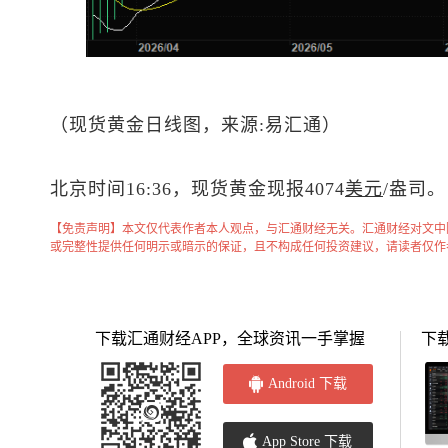
（
现货黄金
日线图，来源:易汇通）
北京时间16:36，
现货黄金
现报4074
美元
/盎司。
【免责声明】本文仅代表作者本人观点，与汇通财经无关。汇通财经对文中
或完整性提供任何明示或暗示的保证，且不构成任何投资建议，请读者仅作
下载汇通财经APP，全球资讯一手掌握
下
Android 下载
App Store 下载