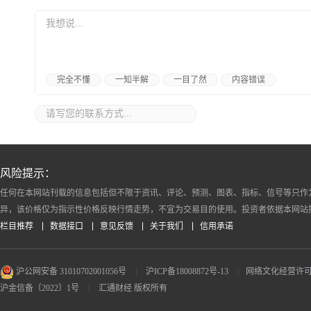
完全不懂
一知半解
一目了然
内容错误
风险提示：
任何在本网站刊载的信息包括但不限于资讯、评论、预测、图表、指标、信号等只作
异，该价格仅为指示性价格反映行情走势，不宜为交易目的使用。投资者依据本网站
栏目推荐
数据接口
意见反馈
关于我们
信用承诺
沪公网安备 31010702001056号
|
沪ICP备18008872号-13
|
网络文化经营许可证 沪
沪金信备〔2022〕1号
|
汇通财经 版权所有