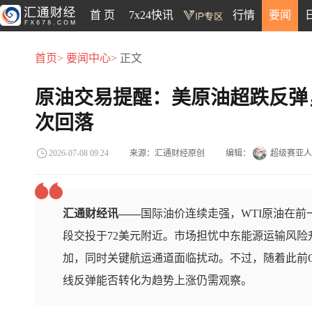
首 页
7x24快讯
行情
要闻
首页>
要闻中心>
正文
原油交易提醒：美原油超跌反弹
次回落
来源：汇通财经原创
编辑：
超级赛亚人
2026-07-08 09:24
汇通财经讯——
国际油价连续走强，WTI原油在前
段交投于72美元附近。市场担忧中东能源运输风
加，同时关键航运通道面临扰动。不过，随着此前O
线反弹能否转化为趋势上涨仍需观察。