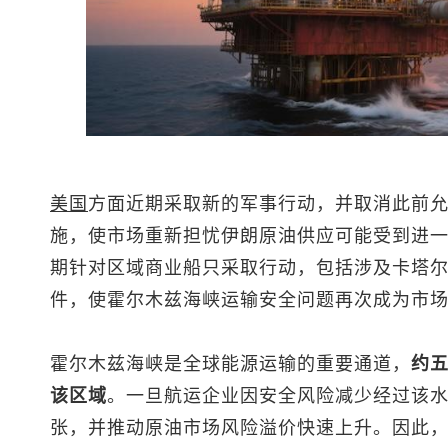
美国
方面近期采取新的军事行动，并取消此前
施，使市场重新担忧伊朗原油供应可能受到进
期针对区域商业船只采取行动，包括涉及卡塔
件，使霍尔木兹海峡运输安全问题再次成为市
霍尔木兹海峡是全球能源运输的重要通道，
约
该区域
。一旦航运企业因安全风险减少经过该
张，并推动原油市场风险溢价快速上升。因此