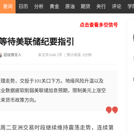
要闻
日历
分析
黄金
原油
期货
央行
评论
学
点击查看多空信号
荡等待美联储纪要指引
超级赛亚人
本文共1648.5字
|
预计阅读: 6分钟
理走势，交投于101关口下方。地缘风险升温以及
就业数据疲软削弱美联储加息预期，限制美元上涨空
未来货币政策方向。
）周二亚洲交易时段继续维持震荡走势，连续第