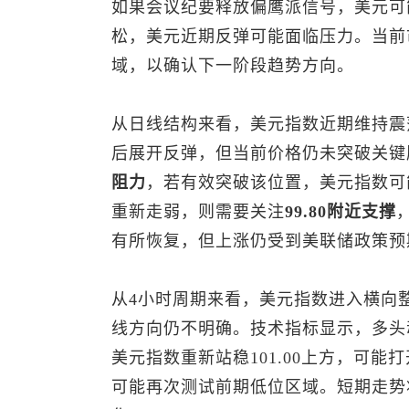
如果会议纪要释放偏鹰派信号，美元可
松，美元近期反弹可能面临压力。当前
域，以确认下一阶段趋势方向。
从日线结构来看，
美元指数
近期维持震荡
后展开反弹，但当前价格仍未突破关键
阻力
，若有效突破该位置，
美元指数
可
重新走弱，则需要关注
99.80附近支撑
有所恢复，但上涨仍受到美联储政策预
从4小时周期来看，
美元指数
进入横向整
线方向仍不明确。技术指标显示，多头
美元指数
重新站稳101.00上方，可能
可能再次测试前期低位区域。短期走势