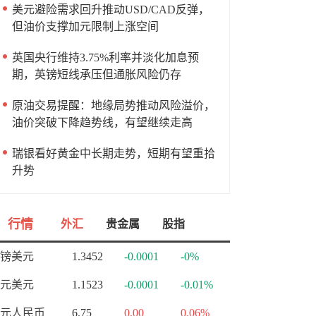
美元避险需求回升推动USD/CAD反弹，
但油价支撑加元限制上涨空间
英国央行维持3.75%利率并淡化加息预
期，英镑短线承压但通胀风险仍存
原油交易提醒：地缘局势推动风险溢价，
油价突破下降趋势线，有望继续走高
瑞银看好黄金中长期走势，短期有望重拾
升势
行情
外汇
贵金属
股指
镑美元
1.3452
-0.0001
-0%
元美元
1.1523
-0.0001
-0.01%
元人民币
6.75
0.00
0.06%