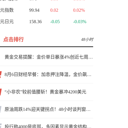
元指数
99.94
0.02
0.02%
元日元
158.36
-0.05
-0.03%
点击排行
48小时
黄金交易提醒：金价单日暴涨4%创近七周新高，加息预期降温叠加霍尔木兹“暂停信号”，牛市重启了？
8月6日财经早餐：加息押注降温，金价飙升至近两个月高位，地缘缓和预期，美油75关口拉锯
“小非农”较前值腰斩！黄金暴冲4200美元
原油周跌14%迎关键拐点！48小时谈判窗口，暗藏行情变数
投行称4000是底部，多因素显示黄金结构性机会显现