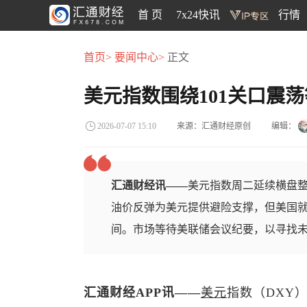
首 页
7x24快讯
行情
首页>
要闻中心>
正文
美元指数围绕101关口震
来源：汇通财经原创
编辑：
2026-07-07 15:10
汇通财经讯——
美元指数周二延续横盘整
油价反弹为美元提供避险支撑，但美国
间。市场等待美联储会议纪要，以寻找
汇通财经APP讯——
美元
指数
（DXY