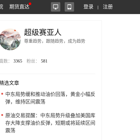
院
期货直达
登录
注册
超级赛亚人
尊重趋势，跟随趋势，成为趋势
篇数：
3365
粉丝：
581
精选文章
中东局势缓和推动油价回落，黄金小幅反
弹，维持区间震荡
原油交易提醒：中东局势升级叠加美国库
存大降支撑油价反弹，短期或将延续区间
震荡