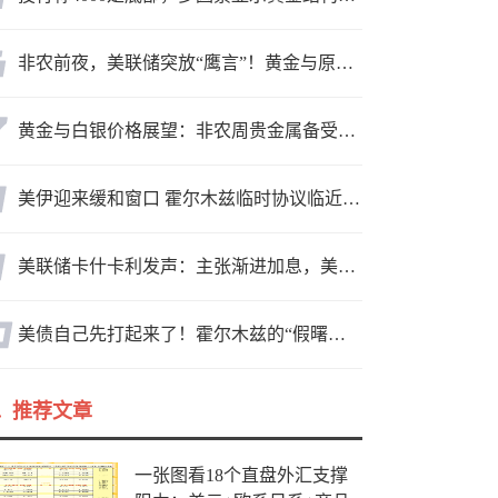
非农前夜，美联储突放“鹰言”！黄金与原油为何联手反攻？
黄金与白银价格展望：非农周贵金属备受关注，黄金测试关键突破位
美伊迎来缓和窗口 霍尔木兹临时协议临近落地
美联储卡什卡利发声：主张渐进加息，美联储内部政策分歧
美债自己先打起来了！霍尔木兹的“假曙光”和三个陷阱
推荐文章
一张图看18个直盘外汇支撑