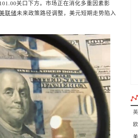
01.00关口下方。市场正在消化多重因素影
美联储
未来政策路径调整，美元短期走势陷入
英
欧
美