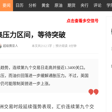
要闻
日历
分析
黄金
原油
期货
央行
评论
学
点击查看多空信号
集压力区间，等待突破
超级赛亚人
本文共2112.5字
|
预计阅读: 8分钟
趋势，连续第九个交易日走高并接近1.3400关口。
承压，而油价回落进一步缓解通胀压力。不过，英国
力仍可能限制英镑进一步上涨。
洲交易时段延续强势表现，汇价连续第九个交