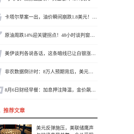
卡塔尔草案一出，油价瞬间崩跌1.8美元！海峡真要通了？
原油周跌14%迎关键拐点！48小时谈判窗口，暗藏行情变数
美伊谈判各说各话，这条暗线已让白银涨疯了
非农数据倒计时：8万人预期背后，美元方向面临重新选择
8月6日财经早餐：加息押注降温，金价飙升至近两个月高位，地缘缓和预期，美油75关口拉锯
推荐文章
美元反弹施压，美联储鹰声