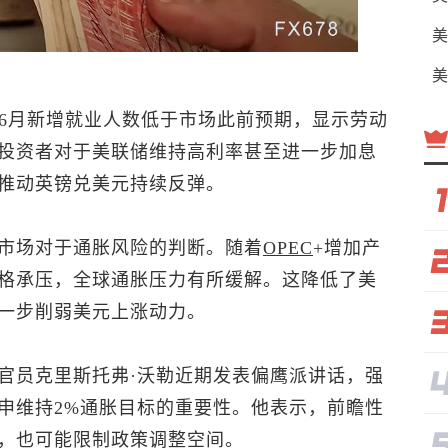
美
美
及6月新增就业人数低于市场此前预期，显示劳动
投资者对于美联储维持高利率甚至进一步加息
推动
英镑兑美元
持续反弹。
市场对于通胀风险的判断。随着
OPEC
+增加产
格承压，全球通胀压力有所缓解。这降低了美
一步削弱美元上涨动力。
官员克里斯托弗·沃勒近期发表偏鹰派讲话，强
申维持2%通胀目标的重要性。他表示，前瞻性
，也可能限制政策调整空间。