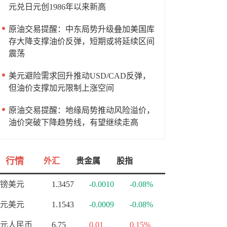
元兑日元创1986年以来新高
原油交易提醒：中东局势升级叠加美国库
存大降支撑油价反弹，短期或将延续区间
震荡
美元避险需求回升推动USD/CAD反弹，
但油价支撑加元限制上涨空间
原油交易提醒：地缘局势推动风险溢价，
油价突破下降趋势线，有望继续走高
行情
外汇
贵金属
股指
镑美元
1.3457
-0.0010
-0.08%
元美元
1.1543
-0.0009
-0.08%
元人民币
6.75
0.01
0.15%