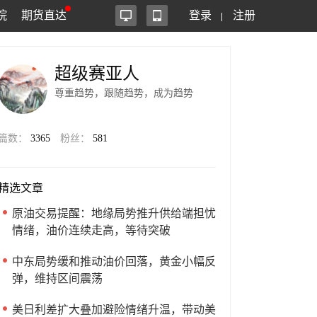
院
期货直达
登录
注册
超级赛亚人
尊重趋势，跟随趋势，成为趋势
篇数：
3365
粉丝：
581
精选文章
原油交易提醒：地缘局势推升供给端担忧
情绪，油价连续走高，等待突破
中东局势缓和推动油价回落，黄金小幅反
弹，维持区间震荡
美日利差扩大叠加避险情绪升温，带动美