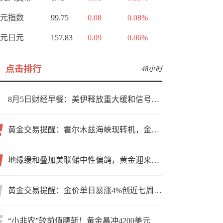
元指数
99.75
0.08
0.08%
元日元
157.83
0.09
0.06%
点击排行
48小时
8月5日财经早餐：美伊释放重大缓和信号，现货黄金高位持稳，美油重挫超6%
黄金交易提醒：霍尔木兹海峡现转机，金价小幅反弹，能否借就业数据再上新台阶？
地缘缓和叠加美联储中性偏鸽，黄金迎来上行窗口
黄金交易提醒：金价单日暴涨4%创近七周新高，加息预期降温叠加霍尔木兹“暂停信号”，牛市重启了？
“小非农”较前值腰斩！黄金暴冲4200美元