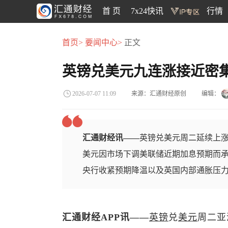
首 页
7x24快讯
行情
首页>
要闻中心>
正文
英镑兑美元九连涨接近密
来源：汇通财经原创
编辑：
2026-07-07 11:09
汇通财经讯——
英镑兑美元周二延续上涨
美元因市场下调美联储近期加息预期而
央行收紧预期降温以及英国内部通胀压
汇通财经APP讯——
英镑
兑
美元
周二亚