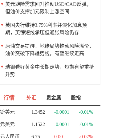
美元避险需求回升推动USD/CAD反弹，
但油价支撑加元限制上涨空间
英国央行维持3.75%利率并淡化加息预
期，英镑短线承压但通胀风险仍存
原油交易提醒：地缘局势推动风险溢价，
油价突破下降趋势线，有望继续走高
瑞银看好黄金中长期走势，短期有望重拾
升势
行情
外汇
贵金属
股指
镑美元
1.3452
-0.0001
-0.01%
元美元
1.1522
-0.0001
-0.01%
元人民币
6.75
0.00
-0.07%