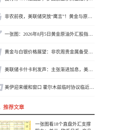
非农前夜，美联储突放“鹰言”！黄金与原油为何联手反攻？
一张图：2026年8月5日黄金原油外汇股指“枢纽点+多空持仓信号”一览
黄金与白银价格展望：非农周贵金属备受关注，黄金测试关键突破位
美联储卡什卡利发声：主张渐进加息，美联储内部政策分歧
美伊迎来缓和窗口 霍尔木兹临时协议临近落地
推荐文章
一张图看18个直盘外汇支撑