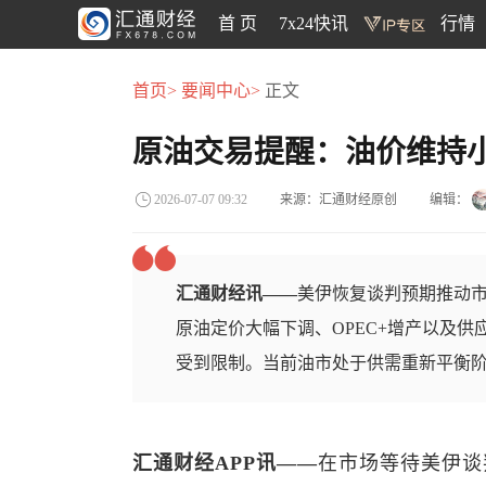
首 页
7x24快讯
行情
首页>
要闻中心>
正文
原油交易提醒：油价维持
来源：汇通财经原创
编辑：
2026-07-07 09:32
汇通财经讯——
美伊恢复谈判预期推动
原油定价大幅下调、OPEC+增产以及
受到限制。当前油市处于供需重新平衡
汇通财经APP讯——
在市场等待美伊谈