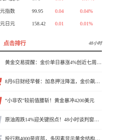
元指数
99.95
0.04
0.04%
元日元
158.42
0.01
0.01%
点击排行
48小时
黄金交易提醒：金价单日暴涨4%创近七周新高，加息预期降温叠加霍尔木兹“暂停信号”，牛市重启了？
8月6日财经早餐：加息押注降温，金价飙升至近两个月高位，地缘缓和预期，美油75关口拉锯
“小非农”较前值腰斩！黄金暴冲4200美元
原油周跌14%迎关键拐点！48小时谈判窗口，暗藏行情变数
投行称4000是底部，多因素显示黄金结构性机会显现