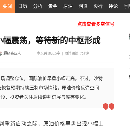
要闻
日历
分析
黄金
原油
期货
央行
评论
学
点击查看多空信号
小幅震荡，等待新的中枢形成
超级赛亚人
本文共1820.5字
|
预计阅读: 7分钟
市场调整仓位，国际油价早盘小幅走高。不过，沙特
供应恢复预期持续压制市场情绪，原油价格反弹空间
阶段，投资者关注后续谈判进展与库存变化。
判重新启动之际，
原油
价格早盘出现小幅上