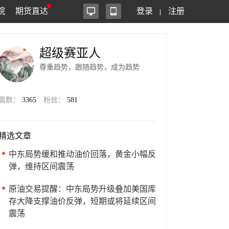
院
期货直达
登录
注册
超级赛亚人
尊重趋势，跟随趋势，成为趋势
篇数：
3365
粉丝：
581
精选文章
中东局势缓和推动油价回落，黄金小幅反
弹，维持区间震荡
原油交易提醒：中东局势升级叠加美国库
存大降支撑油价反弹，短期或将延续区间
震荡