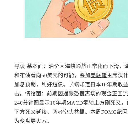
导读
基本面：油价因海峡通航正常化而下滑，
和布油看向60美元的可能，叠加
美联储
主席沃
加息预期，利好短债。长端却遭日本10年期收益率
击。情绪面：前期因通胀恐慌离场的现金正回
240分钟图显示10年期MACD零轴上方刚死叉
下方死叉延续，两者空头共振。本周FOMC纪
为变盘导火索。