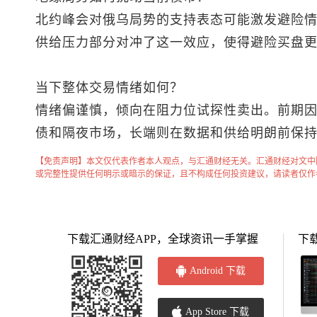
北约峰会对俄乌局势的支持表态可能激发避险
供给压力部分对冲了这一效应，使得避险买盘
当下整体交易情绪如何？
情绪偏谨慎，倾向在阻力位试探性卖出。前期
债和隔夜市场，长端则在数据和供给明朗前保
【免责声明】本文仅代表作者本人观点，与汇通财经无关。汇通财经对文中
或完整性提供任何明示或暗示的保证，且不构成任何投资建议，请读者仅作
下载汇通财经APP，全球资讯一手掌握
下
Android 下载
App Store 下载