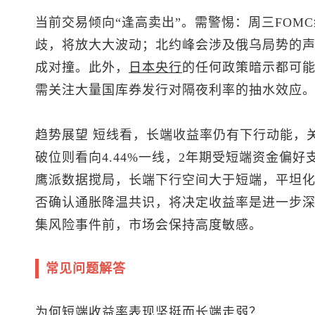
当前交易倾向“逢高卖出”。需警惕：周三FOM
歧，将放大大波动；北约峰会涉及俄乌局势的
成对撞。此外，
日本央行
的任何政策暗示都可
需关注大量国库券发行对隔夜利率的抽水效应
趋势展望
短线看，长端收益率仍有下行动能，关注
破位则看向4.44%一线，2年期受短端资金偏好
鹰派数据搅局，长端下行空间大于短端，平坦化
否确认通胀降温共识，将决定收益率是进一步深跌
集风险事件前，市场会保持高度敏感。
常见问题解答
为何短端收益率表现坚挺而长端走弱？