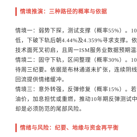
情境推演：三种路径的概率与依据
情境一：弱势下探，测试支撑（概率55%）
。1
低，下破下轨后朝4.44%及4.359%寻求支
技术面死叉初启，且周一ISM服务业数据预期
情境二：固守下轨，区间整理（概率30%）
。1
待周三纪要。依据是布林通道未扩张，连续阴
回流提供情绪缓冲。
情境三：意外转强，反弹修复（概率15%）
。若
油价，加息担忧或重燃，推动10年期反弹测试中轨4
却是必须防范的尾部风险。
情绪与风险：纪要、地缘与资金再平衡