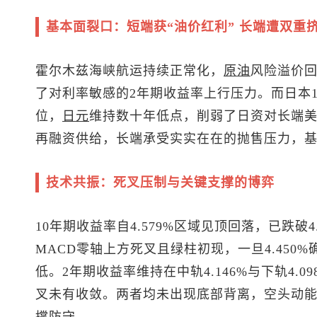
基本面裂口：短端获“油价红利” 长端遭双重
霍尔木兹海峡航运持续正常化，
原油
风险溢价
了对利率敏感的2年期收益率上行压力。而日本1
位，
日元
维持数十年低点，削弱了日资对长端
再融资供给，长端承受实实在在的抛售压力，基
技术共振：死叉压制与关键支撑的博弈
10年期收益率自4.579%区域见顶回落，已跌破4.
MACD零轴上方死叉且绿柱初现，一旦4.450%
低。2年期收益率维持在中轨4.146%与下轨4.
叉未有收敛。两者均未出现底部背离，空头动