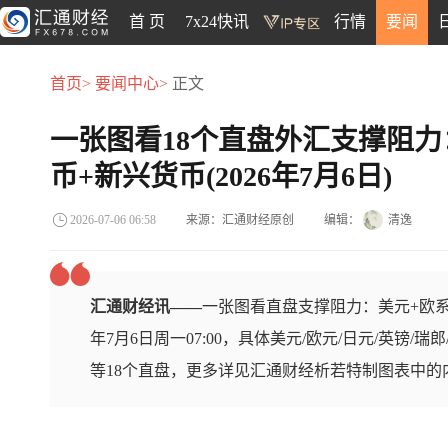
首 页
7x24快讯
行情
要闻
首页>
要闻中心>
正文
一张图看18个直盘外汇支撑阻力
币+新兴货币(2026年7月6日)
来源：汇通财经原创
编辑：
清逸
2026-07-06 06:58
汇通财经讯——
一张图看直盘支撑阻力：美元+欧系
年7月6日周一07:00，具体美元/欧元/日元/英镑/瑞
等18个直盘，更多详见汇通财经析若特制图表中的