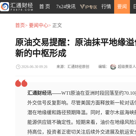
首 页
7x24快讯
行情
要闻
首页>
要闻中心>
正文
原油交易提醒：原油抹平地缘溢
新的中枢形成
来源：汇通财经原创
编辑：
超级赛亚人
2026-06-30 09:26
汇通财经讯——
WTI原油在亚洲时段回落至约70.
外交信号反复影响。尽管美国方面释放新一轮对话
潜在地缘缓和路径预期降温。同时，霍尔木兹海峡
能源供应链不确定性。短期来看，油价在地缘风险
持高位，投资者正密切关注后续外交进展及航运安