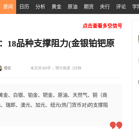
要闻
日历
分析
黄金
原油
期货
央行
评论
学
点击查看多空信号
：18品种支撑阻力(金银铂钯原
塔伦
本文共300字
|
预计阅读: 2分钟
的黄金、白银、铂金、钯金、原油、天然气、铜（商
、瑞郎、澳元、加元、纽元(热门货币对)的支撑阻