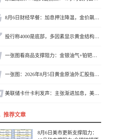
8月6日财经早餐：加息押注降温，金价飙升至近两个月高位，地缘缓和预期，美油75关口拉锯
投行称4000是底部，多因素显示黄金结构性机会显现
一张图看商品支撑阻力：金银油气+铂钯铜农产品期货(2026年8月5日)
一张图：2026年8月5日黄金原油外汇股指“枢纽点+多空持仓信号”一览
美联储卡什卡利发声：主张渐进加息，美联储内部政策分歧
推荐文章
8月6日美市更新支撑阻力：