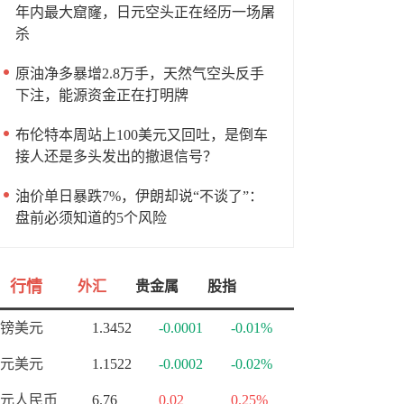
年内最大窟窿，日元空头正在经历一场屠
杀
原油净多暴增2.8万手，天然气空头反手
下注，能源资金正在打明牌
布伦特本周站上100美元又回吐，是倒车
接人还是多头发出的撤退信号？
油价单日暴跌7%，伊朗却说“不谈了”：
盘前必须知道的5个风险
行情
外汇
贵金属
股指
镑美元
1.3452
-0.0001
-0.01%
元美元
1.1522
-0.0002
-0.02%
元人民币
6.76
0.02
0.25%