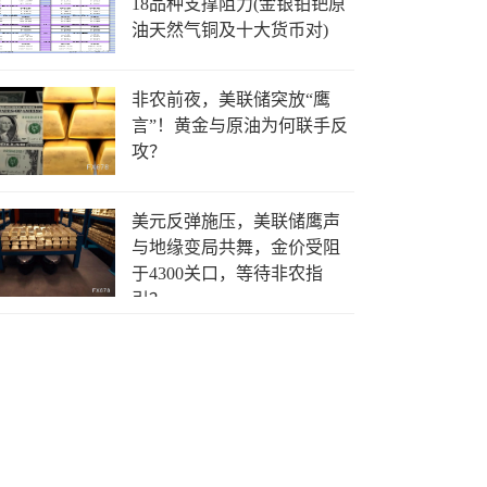
18品种支撑阻力(金银铂钯原
油天然气铜及十大货币对)
非农前夜，美联储突放“鹰
言”！黄金与原油为何联手反
攻？
美元反弹施压，美联储鹰声
与地缘变局共舞，金价受阻
于4300关口，等待非农指
引？