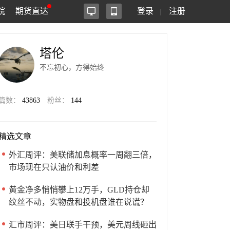
院
期货直达
登录
注册
塔伦
不忘初心，方得始终
篇数：
43863
粉丝：
144
精选文章
外汇周评：美联储加息概率一周翻三倍，
市场现在只认油价和利差
黄金净多悄悄攀上12万手，GLD持仓却
纹丝不动，实物盘和投机盘谁在说谎？
汇市周评：美日联手干预，美元周线砸出