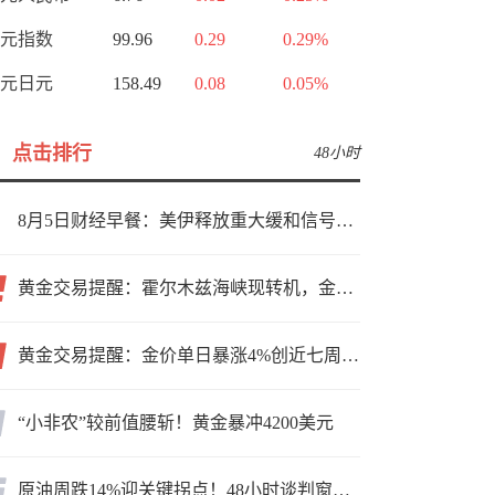
元指数
99.96
0.29
0.29%
元日元
158.49
0.08
0.05%
点击排行
48小时
8月5日财经早餐：美伊释放重大缓和信号，现货黄金高位持稳，美油重挫超6%
黄金交易提醒：霍尔木兹海峡现转机，金价小幅反弹，能否借就业数据再上新台阶？
黄金交易提醒：金价单日暴涨4%创近七周新高，加息预期降温叠加霍尔木兹“暂停信号”，牛市重启了？
“小非农”较前值腰斩！黄金暴冲4200美元
原油周跌14%迎关键拐点！48小时谈判窗口，暗藏行情变数