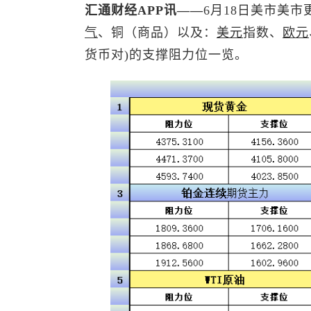
汇通财经APP讯——
6月18日美市美市
气
、铜（商品）以及：
美元
指数
、
欧元
货币对)的支撑阻力位一览。