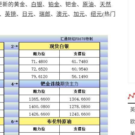
更新的黄金、
白银
、
铂金
、钯金、
原油
、
天然
、
英镑
、
日元
、
瑞郎
、
澳元
、
加元
、
纽元
(热门
英
欧
美