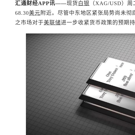
汇通财经APP讯——
现货
白银
（XAG/USD
68.30
美元
附近。尽管中东地区紧张局势尚未彻
之市场对于
美联储
进一步收紧货币政策的预期