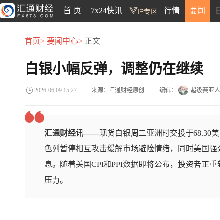
首 页
7x24快讯
行情
要闻
首页>
要闻中心>
正文
白银小幅反弹，调整仍在继续
来源：汇通财经原创
编辑：
超级赛亚人
2026-06-09 15:27
汇通财经讯——
现货白银周二亚洲时交投于68.3
色列暂停相互攻击缓解市场避险情绪，同时美国强
息。随着美国CPI和PPI数据即将公布，投资者正
压力。