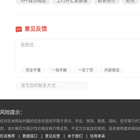
APP首页精选
工行外汇金银油
欧系货币
欧元
意见反馈
完全不懂
一知半解
一目了然
内容错误
风险提示：
任何在本网站刊载的信息包括但不限于资讯、评论、预测、图表、指标、信号等只作
异，该价格仅为指示性价格反映行情走势，不宜为交易目的使用。投资者依据本网站
栏目推荐
数据接口
意见反馈
关于我们
信用承诺