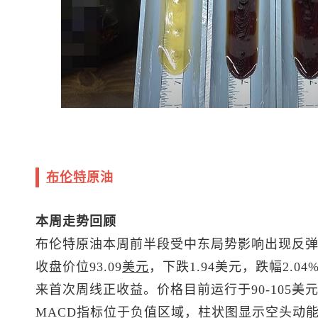
布伦特
原油
本周走势回顾
布伦特原油
本周前半段受中东局势影响出现反
收盘价位93.09
美元
，下跌1.94美元，跌幅2.0
来首次周线正收益。价格目前运行于90-105
MACD指标位于负值区域，柱状图显示空头动