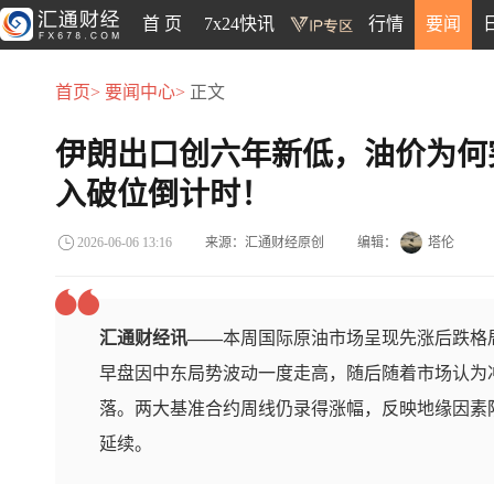
首 页
7x24快讯
行情
要闻
首页>
要闻中心>
正文
伊朗出口创六年新低，油价为何
入破位倒计时！
来源：汇通财经原创
编辑：
塔伦
2026-06-06 13:16
汇通财经讯——
本周国际原油市场呈现先涨后跌格
早盘因中东局势波动一度走高，随后随着市场认为
落。两大基准合约周线仍录得涨幅，反映地缘因素
延续。