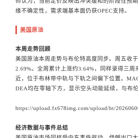
师认为，当前定价反映出冲突缓和的阶段性预
缘不确定性，需求端基本面仍获OPEC支持。
美国
原油
本周走势回顾
美国原油本周走势与布伦特高度同步。周五收于90
2.69%。全周累计上涨约3.64%，同样录得三
近，位于布林带中轨与下轨之间偏下位置。MAC
DEA均在零轴下方，显示空头动能延续，与
布
https://upload.fx678img.com/upload/ht/20260
经济数据与事件总结
美国原油市场同样受中东事件驱动。伊朗出口