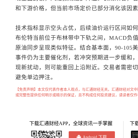
和下游价格，但当前市场定价已部分消化该因
技术指标显示空头占优，后续油价运行区间如
布伦特当前位于布林带中下轨之间，MACD负
原油同步呈现类似特征。结合基本面，90-10
事件仍为主要催化剂，若冲突预期进一步缓和
现新扰动，则可能重回上沿附近。交易者需密切
避免单边押注。
【免责声明】本文仅代表作者本人观点，与汇通财经无关。汇通财经对文中
或完整性提供任何明示或暗示的保证，且不构成任何投资建议，请读者仅作
下载汇通财经APP，全球资讯一手掌握
下
Android 下载