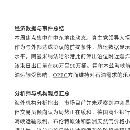
经济数据与事件总结
本周焦点集中在中东地缘动态。真主党领导人
作为与外部达成协议的前提条件。航运数据显
水平。阿曼米纳法哈尔港此前传出泊位附近爆
该港日出口量在80万至90万桶。霍尔木兹海峡
油运输受影响。
OPEC
方面维持对石油需求的乐
分析师与机构观点汇总
海外机构分析指出，市场目前并未观察到冲突
但交易员倾向认为局势正在缓和。德国商业银
海峡运输限制，
布伦特原油
和欧洲
天然气
价格小幅