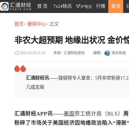
首 页
7x24快讯
行情
要闻
首页>
要闻中心>
正文
非农大超预期 地缘出状况 金价
来源：汇通财经原创
编辑：
逆水观澜
2026-06-05 21:20
汇通财经讯——
强韧得令人窒息：5月非农斩获17.2万狂飙
几成定局
汇通财经APP讯——
美国
劳工统计局（BLS）
周
粉碎了市场关于美国经济因地缘政治陷入“滞胀