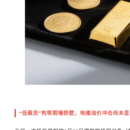
“低裁员”构筑铜墙铁壁，地缘油价冲击尚未显