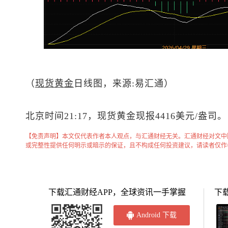
（
现货黄金
日线图，来源:易汇通）
北京时间21:17，
现货黄金
现报4416美元/盎司。
【免责声明】本文仅代表作者本人观点，与汇通财经无关。汇通财经对文中
或完整性提供任何明示或暗示的保证，且不构成任何投资建议，请读者仅作
下载汇通财经APP，全球资讯一手掌握
下
Android 下载