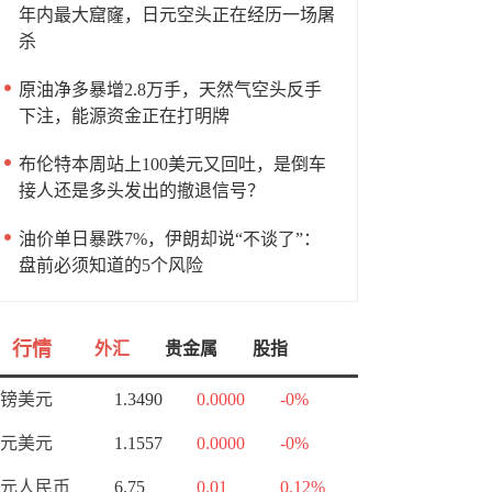
年内最大窟窿，日元空头正在经历一场屠
杀
原油净多暴增2.8万手，天然气空头反手
下注，能源资金正在打明牌
布伦特本周站上100美元又回吐，是倒车
接人还是多头发出的撤退信号？
油价单日暴跌7%，伊朗却说“不谈了”：
盘前必须知道的5个风险
行情
外汇
贵金属
股指
镑美元
1.3490
0.0000
-0%
元美元
1.1557
0.0000
-0%
元人民币
6.75
0.01
0.12%