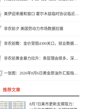
美伊迎来缓和窗口 霍尔木兹临时协议临近落地
非农前夕 美国劳动力市场数据拉锯
非农前瞻：金价受阻4300关口，就业数据是“火上浇油”还是“釜底抽薪”？
非农前黄金暴力拉升：表层理由很多，深层逻辑却让人困惑
一张图：2026年8月6日黄金原油外汇股指“枢纽点+多空持仓信号”一览
推荐文章
8月7日美市更新支撑阻力：