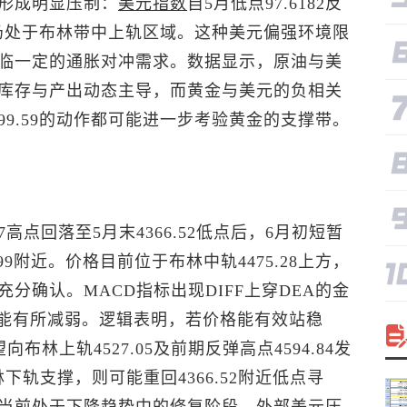
形成明显压制：
美元指数
自5月低点97.6182反
但仍处于布林带中上轨区域。这种美元偏强环境限
临一定的通胀对冲需求。数据显示，原油与美
库存与产出动态主导，而黄金与美元的负相关
9.59的动作都可能进一步考验黄金的支撑带。
7高点回落至5月末4366.52低点后，6月初短暂
.99附近。价格目前位于布林中轨4475.28上方，
分确认。MACD指标出现DIFF上穿DEA的金
动能有所减弱。逻辑表明，若价格能有效站稳
向布林上轨4527.05及前期反弹高点4594.84发
林下轨支撑，则可能重回4366.52附近低点寻