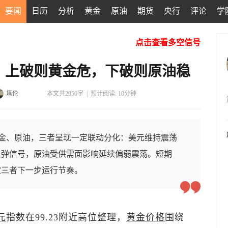
要闻
日历
分析
黄金
原油
期货
央行
评论
学
点击查看多空信号
：上破则黄金危，下破则原油稳
塔伦
本文共2950字
|
预计阅读: 10分钟
、黄金、原油，三者呈现一定联动分化：美元维持震荡
反弹信号，原油受供需面影响延续偏弱震荡。短期
定三者下一步运行节奏。
元
指数
在99.23附近高位整理，
黄金价格
围绕