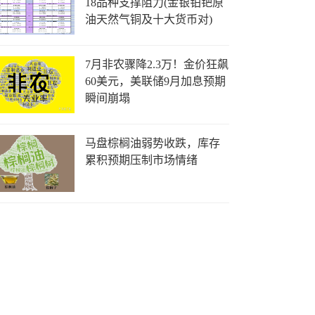
18品种支撑阻力(金银铂钯原
油天然气铜及十大货币对)
7月非农骤降2.3万！金价狂飙
60美元，美联储9月加息预期
瞬间崩塌
马盘棕榈油弱势收跌，库存
累积预期压制市场情绪