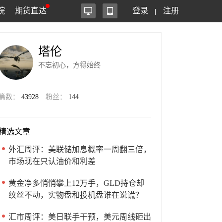
院
期货直达
登录
注册
塔伦
不忘初心，方得始终
篇数：
43928
粉丝：
144
精选文章
外汇周评：美联储加息概率一周翻三倍，
市场现在只认油价和利差
黄金净多悄悄攀上12万手，GLD持仓却
纹丝不动，实物盘和投机盘谁在说谎？
汇市周评：美日联手干预，美元周线砸出