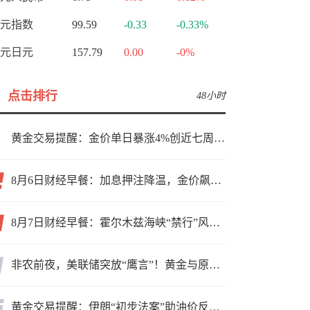
元指数
99.59
-0.33
-0.33%
元日元
157.79
0.00
-0%
点击排行
48小时
黄金交易提醒：金价单日暴涨4%创近七周新高，加息预期降温叠加霍尔木兹“暂停信号”，牛市重启了？
8月6日财经早餐：加息押注降温，金价飙升至近两个月高位，地缘缓和预期，美油75关口拉锯
8月7日财经早餐：霍尔木兹海峡“禁行”风波再起，油价急涨金价承压，非农夜市场博弈加剧
非农前夜，美联储突放“鹰言”！黄金与原油为何联手反攻？
黄金交易提醒：伊朗“初步法案”助油价反弹逾3%，金价小幅承压，非农重磅来袭！