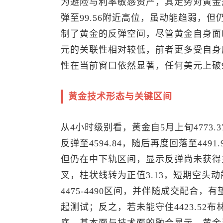
为避险与利率敏感资产，其走势对黄金
弹至99.56附近高位，虽动能趋弱，
制了黄金的反弹空间，尽管黄金自身面
元的关联性相对较低，前者更多受自身
性在当前窗口依然显著，任何美元上破9
黄金技术形态与关键区间
从4小时级别看，黄金自5月上旬4773.3
反弹至4594.84，随后再度回落至4491
但仍在中下轨区间，显示反弹尚未获得充
叉，柱状线转为正值3.13，短期空头
4475-4490区间，并伴随成交配合，有望
起测试；反之，若未能守住4423.52布