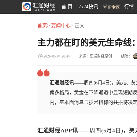
首 页
7x24快讯
行情
首页>
要闻中心>
正文
主力都在盯的美元生命线
来源：汇通财经原创
编辑：
2026-06-04 20:44
汇通财经讯——
周四(6月4日)，美元
偏多格局，黄金在下降通道中显现短期
内，基本面消息与技术指标的共振将决
汇通财经APP讯——
周四(6月4日)，
美