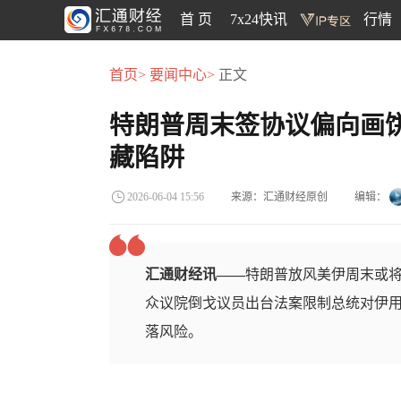
首 页
7x24快讯
行情
首页>
要闻中心>
正文
特朗普周末签协议偏向画
藏陷阱
来源：汇通财经原创
编辑：
2026-06-04 15:56
汇通财经讯——
特朗普放风美伊周末或
众议院倒戈议员出台法案限制总统对伊
落风险。