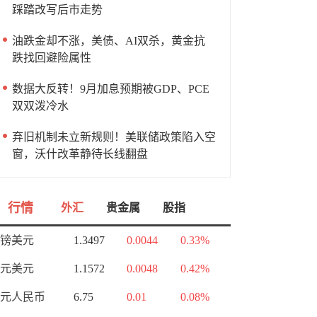
踩踏改写后市走势
油跌金却不涨，美债、AI双杀，黄金抗
跌找回避险属性
数据大反转！9月加息预期被GDP、PCE
双双泼冷水
弃旧机制未立新规则！美联储政策陷入空
窗，沃什改革静待长线翻盘
行情
外汇
贵金属
股指
镑美元
1.3497
0.0044
0.33%
元美元
1.1572
0.0048
0.42%
元人民币
6.75
0.01
0.08%