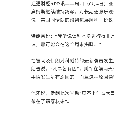
汇通财经APP讯——
周四（6月4日）
廉姆斯继续维持鸽派，对长期通胀乐观
说，
美国
同伊朗的谈判进展顺利，协议
特朗普说：“我听说谈判本身进行得非
议，那可能会在这个周末揭晓。”
在被问及伊朗对科威特的最新袭击发生
朗普说，“凡事皆有因”，美军在前两
事情发生是有原因的，而且这种原因通
他还说，伊朗此次举动“算不上什么大
杀在了萌芽状态”。