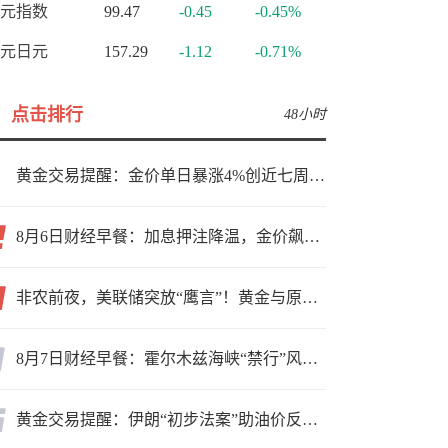
元指数
99.47
-0.45
-0.45%
元日元
157.29
-1.12
-0.71%
点击排行
48小时
黄金交易提醒：金价单日暴涨4%创近七周新高，加息预期降温叠加霍尔木兹“暂停信号”，牛市重启了？
8月6日财经早餐：加息押注降温，金价飙升至近两个月高位，地缘缓和预期，美油75关口拉锯
非农前夜，美联储突放“鹰言”！黄金与原油为何联手反攻？
8月7日财经早餐：霍尔木兹海峡“禁行”风波再起，油价急涨金价承压，非农夜市场博弈加剧
黄金交易提醒：伊朗“初步法案”助油价反弹逾3%，金价小幅承压，非农重磅来袭！