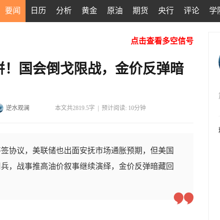
要闻
日历
分析
黄金
原油
期货
央行
评论
学
点击查看多空信号
饼！国会倒戈限战，金价反弹暗
逆水观澜
本文共2819.5字
|
预计阅读: 10分钟
将签协议，美联储也出面安抚市场通胀预期，但美国
用兵，战事推高油价叙事继续演绎，金价反弹暗藏回