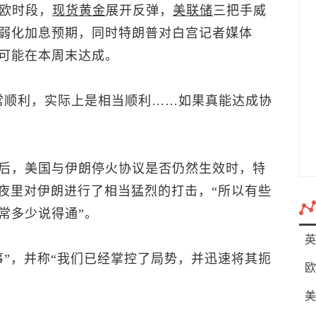
亚欧时段，
现货黄金
展开反弹，
美联储
三把手威
弱化加息预期，同时特朗普对白宫记者媒体
可能在本周末达成。
常顺利，实际上是相当顺利……如果真能达成协
后，美国与伊朗停火协议是否仍然生效时，特
天夜里对伊朗进行了相当猛烈的打击，“所以有些
常多少说得通”。
英
事”，并称“我们已经掌控了局势，并迅速将其扼
欧
美