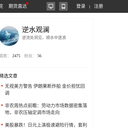
院
期货直达
登录
注册
逆水观澜
逆流处洞见，顺水中逐浪
篇数：
2475
粉丝：
56
精选文章
无视美方警告 伊朗果断炸船 金价担忧回
调
非农周热点前瞻：劳动力市场数据密集落
地，非农压轴定调市场走向
美股暴跌！日元上演极速避险行情，套利