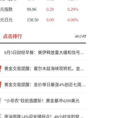
元指数
99.96
0.29
0.29%
元日元
158.50
0.09
0.06%
点击排行
48小时
8月5日财经早餐：美伊释放重大缓和信号，现货黄金高位持稳，美油重挫超6%
黄金交易提醒：霍尔木兹海峡现转机，金价小幅反弹，能否借就业数据再上新台阶？
黄金交易提醒：金价单日暴涨4%创近七周新高，加息预期降温叠加霍尔木兹“暂停信号”，牛市重启了？
“小非农”较前值腰斩！黄金暴冲4200美元
原油周跌14%迎关键拐点！48小时谈判窗口，暗藏行情变数