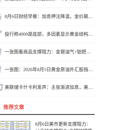
8月6日财经早餐：加息押注降温，金价飙升至近两个月高位，地缘缓和预期，美油75关口拉锯
投行称4000是底部，多因素显示黄金结构性机会显现
一张图看商品支撑阻力：金银油气+铂钯铜农产品期货(2026年8月5日)
一张图：2026年8月5日黄金原油外汇股指“枢纽点+多空持仓信号”一览
美联储卡什卡利发声：主张渐进加息，美联储内部政策分歧
推荐文章
8月6日美市更新支撑阻力：