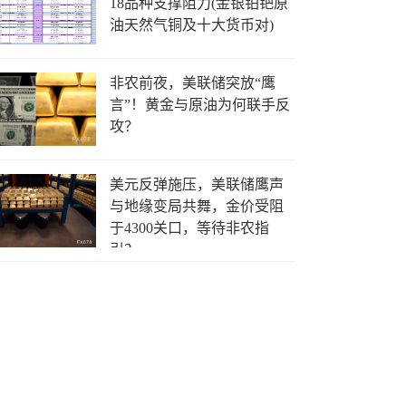
18品种支撑阻力(金银铂钯原
油天然气铜及十大货币对)
非农前夜，美联储突放“鹰
言”！黄金与原油为何联手反
攻？
美元反弹施压，美联储鹰声
与地缘变局共舞，金价受阻
于4300关口，等待非农指
引？