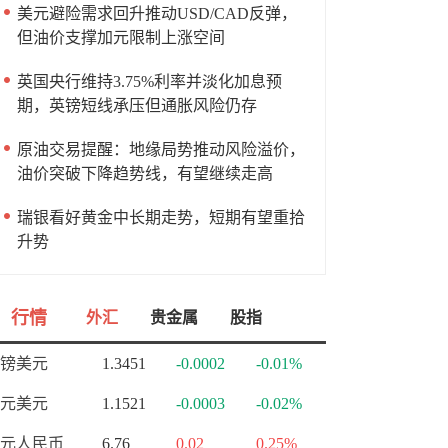
美元避险需求回升推动USD/CAD反弹，
但油价支撑加元限制上涨空间
英国央行维持3.75%利率并淡化加息预
期，英镑短线承压但通胀风险仍存
原油交易提醒：地缘局势推动风险溢价，
油价突破下降趋势线，有望继续走高
瑞银看好黄金中长期走势，短期有望重拾
升势
行情
外汇
贵金属
股指
镑美元
1.3451
-0.0002
-0.01%
元美元
1.1521
-0.0003
-0.02%
元人民币
6.76
0.02
0.25%