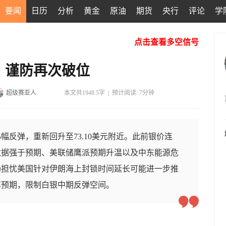
要闻
日历
分析
黄金
原油
期货
央行
评论
学
点击查看多空信号
，谨防再次破位
超级赛亚人
本文共1948.5字
|
预计阅读: 7分钟
幅反弹，重新回升至73.10美元附近。此前银价连
数据强于预期、美联储鹰派预期升温以及中东能源危
场担忧美国针对伊朗海上封锁时间延长可能进一步推
率预期，限制白银中期反弹空间。