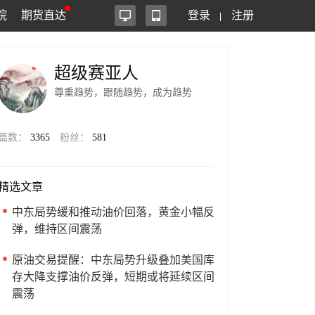
院
期货直达
登录
注册
超级赛亚人
尊重趋势，跟随趋势，成为趋势
篇数：
3365
粉丝：
581
精选文章
中东局势缓和推动油价回落，黄金小幅反
弹，维持区间震荡
原油交易提醒：中东局势升级叠加美国库
存大降支撑油价反弹，短期或将延续区间
震荡