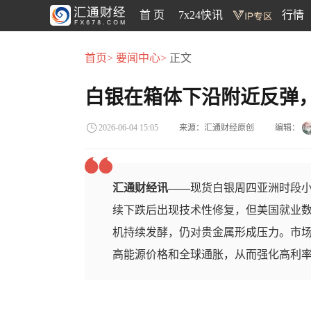
首 页
7x24快讯
行情
首页>
要闻中心>
正文
白银在箱体下沿附近反弹
来源：汇通财经原创
编辑：
2026-06-04 15:05
汇通财经讯——
现货白银周四亚洲时段小
续下跌后出现技术性修复，但美国就业
机持续发酵，仍对贵金属形成压力。市
高能源价格和全球通胀，从而强化高利