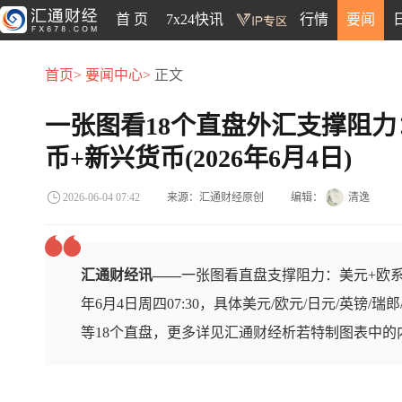
首 页
7x24快讯
行情
要闻
首页>
要闻中心>
正文
一张图看18个直盘外汇支撑阻力
币+新兴货币(2026年6月4日)
来源：汇通财经原创
编辑：
清逸
2026-06-04 07:42
汇通财经讯——
一张图看直盘支撑阻力：美元+欧系
年6月4日周四07:30，具体美元/欧元/日元/英镑/瑞
等18个直盘，更多详见汇通财经析若特制图表中的