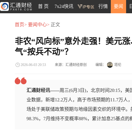
首 页
7x24快讯
行情
要闻
首页>
要闻中心>
正文
非农“风向标”意外走强！美元
气“按兵不动”？
来源：汇通财经原创
编辑：
塔伦
2026-06-03 20:53
汇通财经讯——
周三(6月3日)，北京时间20:15
业数据，新增12.2万人，高于市场预期的11.7万人
场处于美联储政策预期与地缘因素交织的环境中。
98.3%，7月维持不变概率88%，累计加息25基点的概