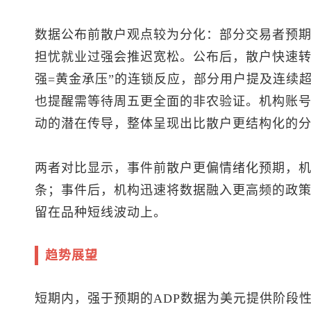
数据公布前散户观点较为分化：部分交易者预
担忧就业过强会推迟宽松。公布后，散户快速转
强=黄金承压”的连锁反应，部分用户提及连续
也提醒需等待周五更全面的非农验证。机构账
动的潜在传导，整体呈现出比散户更结构化的
两者对比显示，事件前散户更偏情绪化预期，
条；事件后，机构迅速将数据融入更高频的政
留在品种短线波动上。
趋势展望
短期内，强于预期的
ADP数据
为美元提供阶段