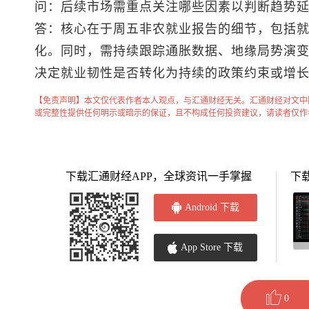
问：后续市场需重点关注哪些因素以判断趋势
答：核心在于周五非农就业报告的细节，包括
化。同时，需持续跟踪通胀数据、地缘局势演
决定就业韧性是否转化为持续的政策约束或增
【免责声明】本文仅代表作者本人观点，与汇通财经无关。汇通财经对文中
或完整性提供任何明示或暗示的保证，且不构成任何投资建议，请读者仅作
下载汇通财经APP，全球资讯一手掌握
下
Android 下载
App Store 下载
0