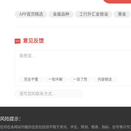
APP首页精选
金属品种
工行外汇金银油
黄金
意见反馈
完全不懂
一知半解
一目了然
内容错误
风险提示：
任何在本网站刊载的信息包括但不限于资讯、评论、预测、图表、指标、信号等只作