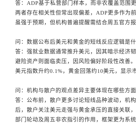
答：ADP基于私营部门样本，而非农覆盖范围
两者存在相关性但常出现偏差，ADP更多作为
虽强于预期，但机构普遍提醒需结合周五官方
问：数据公布后美元和黄金的短线反应逻辑是
答：强就业数据通常推升美元，因其暗示经济
避险资产则面临卖压，因风险偏好阶段性改善
美元指数
升约0.1%，黄金回落约10美元，显
问：机构与散户的观点差异主要体现在哪些方
答：公布前，散户更多讨论短线品种波动，机
后，散户关注美元走强与黄金承压的直接关联
部门轮动及周五非农指引的作用，框架更为系