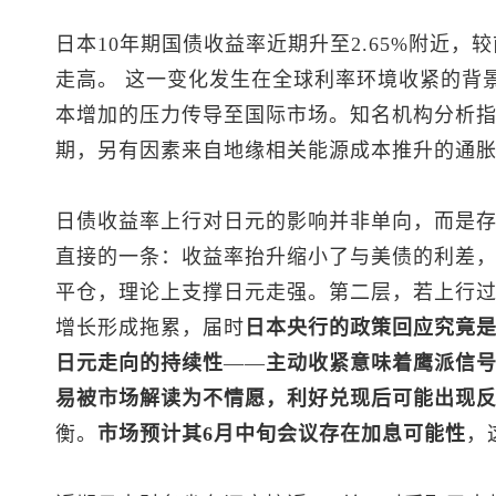
日本10年期国债收益率近期升至2.65%附近，
走高。 这一变化发生在全球利率环境收紧的背
本增加的压力传导至国际市场。知名机构分析
期，另有因素来自地缘相关能源成本推升的通
日债收益率上行对日元的影响并非单向，而是
直接的一条：收益率抬升缩小了与美债的利差
平仓，理论上支撑日元走强。第二层，若上行
增长形成拖累，届时
日本央行的政策回应究竟是
日元走向的持续性
——
主动收紧意味着鹰派信
易被市场解读为不情愿，利好兑现后可能出现
衡。
市场预计其6月中旬会议存在加息可能性
，