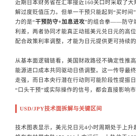
近期日本财务省在汇率接近160关口时采取了
解过度贬值压力。但单一干预只能起到“买时间
力的是“
干预防守+加息进攻
”的组合拳——防守
利差，两者协同才能真正动摇
美元兑日元
的高
配合政策利率调整，才能为日元提供更可持续
从基本面逻辑链看，美国财政路径不确定性推
能源进口成本共同驱动日债调整。这一传导最
走强，而日本央行潜在行动则可能阶段性提振
“口头干预”或实际操作的信号，都会直接影响
USD/JPY技术面拆解与关键区间
技术图表显示，
美元兑日元
4小时周期处于上升