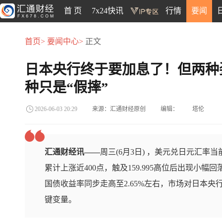
首 页
7x24快讯
行情
要闻
首页>
要闻中心>
正文
日本央行终于要加息了！但两种
种只是“假摔”
来源：汇通财经原创
编辑：
塔伦
2026-06-03 20:29
汇通财经讯——
周三(6月3日) ，美元兑日元汇率当
累计上涨近400点，触及159.995高位后出现小
国债收益率同步走高至2.65%左右，市场对日本
键变量。