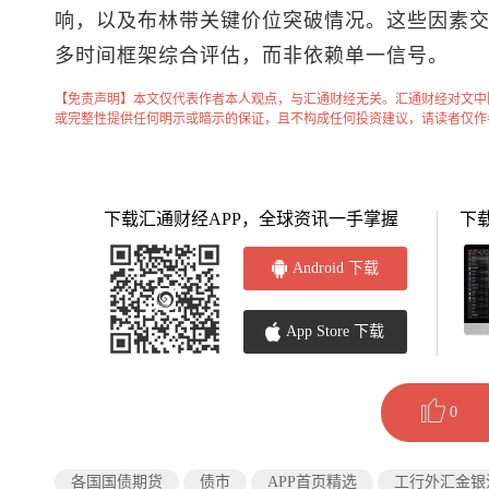
响，以及布林带关键价位突破情况。这些因素
多时间框架综合评估，而非依赖单一信号。
【免责声明】本文仅代表作者本人观点，与汇通财经无关。汇通财经对文中
或完整性提供任何明示或暗示的保证，且不构成任何投资建议，请读者仅作
下载汇通财经APP，全球资讯一手掌握
下
Android 下载
App Store 下载
0
各国国债期货
债市
APP首页精选
工行外汇金银