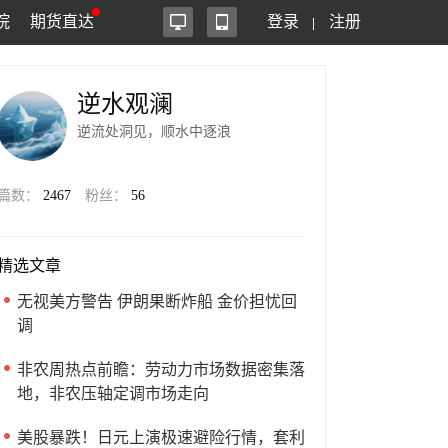
院
期货直达
登录
注册
逆水观澜
逆流处洞见，顺水中逐浪
篇数：
2467
粉丝：
56
精选文章
无视美方警告 伊朗果断炸船 金价担忧回
调
非农周热点前瞻：劳动力市场数据密集落
地，非农压轴定调市场走向
美股暴跌！日元上演极速避险行情，套利