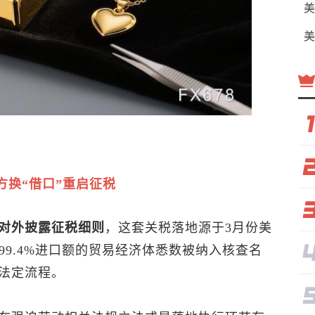
美
美
方换“借口”重启征税
对外披露征税细则
，这套关税落地源于3月份美
99.4%进口额的贸易经济体悉数被纳入核查名
法定流程。