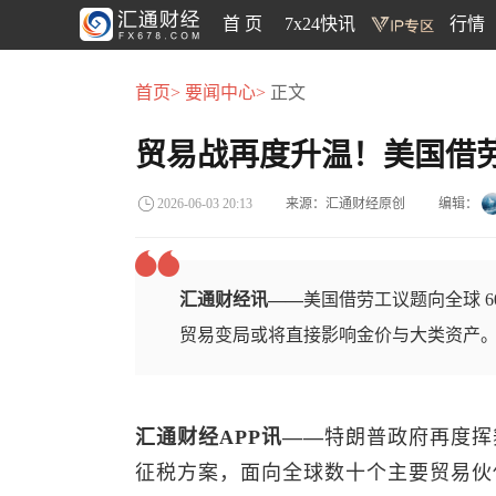
首 页
7x24快讯
行情
首页>
要闻中心>
正文
贸易战再度升温！美国借
来源：汇通财经原创
编辑：
2026-06-03 20:13
汇通财经讯——
美国借劳工议题向全球 
贸易变局或将直接影响金价与大类资产
汇通财经APP讯——
特朗普政府再度挥
征税方案，面向全球数十个主要贸易伙