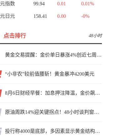
元指数
99.94
0.01
0.01%
元日元
158.41
0.00
-0%
点击排行
48小时
黄金交易提醒：金价单日暴涨4%创近七周新高，加息预期降温叠加霍尔木兹“暂停信号”，牛市重启了？
“小非农”较前值腰斩！黄金暴冲4200美元
8月6日财经早餐：加息押注降温，金价飙升至近两个月高位，地缘缓和预期，美油75关口拉锯
原油周跌14%迎关键拐点！48小时谈判窗口，暗藏行情变数
投行称4000是底部，多因素显示黄金结构性机会显现