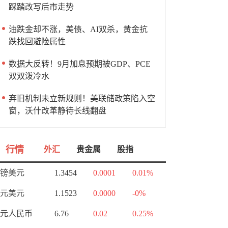
踩踏改写后市走势
油跌金却不涨，美债、AI双杀，黄金抗
跌找回避险属性
数据大反转！9月加息预期被GDP、PCE
双双泼冷水
弃旧机制未立新规则！美联储政策陷入空
窗，沃什改革静待长线翻盘
行情
外汇
贵金属
股指
镑美元
1.3454
0.0001
0.01%
元美元
1.1523
0.0000
-0%
元人民币
6.76
0.02
0.25%