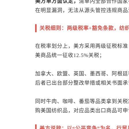
美方单方面认定，
清单内全部合作国家
在明显漏洞，无法从源头管控违规商品
关税细则：两级税率+豁免条款，纺织
在税率划分上，美方采用两级征税标准
美商品统一征收12.5%关税；
加拿大、欧盟、英国、墨西哥、阿根廷等
后者已出台部分整改举措或相关书面承
同时牛肉、咖啡、番茄等品类拿到关税
购美国纺织品，对应品类出口商品可申
美方说辞：以“公平竞争”为名，行贸