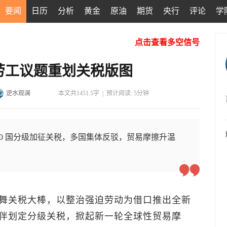
要闻
日历
分析
黄金
原油
期货
央行
评论
学
点击查看多空信号
劳工议题重划关税版图
逆水观澜
本文共1451.5字
|
预计阅读: 5分钟
60 国分级加征关税，多国集体反驳，贸易摩擦升温
。
舞关税大棒，以整治强迫劳动为借口推出全新
伴划定分级关税，掀起新一轮全球性贸易摩