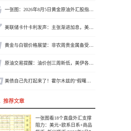
一张图：2026年8月5日黄金原油外汇股指“枢纽点+多空持仓信号”一览
美联储卡什卡利发声：主张渐进加息，美联储内部政策分歧
黄金与白银价格展望：非农周贵金属备受关注，黄金测试关键突破位
原油交易提醒：油价创三周新低，美伊各执一词，航运袭击不断，警惕多头反扑！
美债自己先打起来了！霍尔木兹的“假曙光”和三个陷阱
推荐文章
一张图看18个直盘外汇支撑
阻力：美元+欧系日系+商品