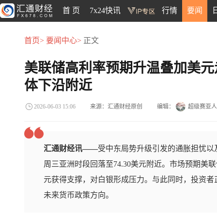
首 页
7x24快讯
行情
要闻
首页>
要闻中心>
正文
美联储高利率预期升温叠加美元
体下沿附近
来源：汇通财经原创
编辑：
超级赛亚人
2026-06-03 15:06
汇通财经讯——
受中东局势升级引发的通胀担忧以
周三亚洲时段回落至74.30美元附近。市场预期
元获得支撑，对白银形成压力。与此同时，投资者
未来货币政策方向。