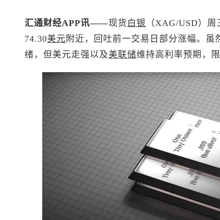
汇通财经APP讯——
现货
白银
（XAG/USD
74.30
美元
附近，回吐前一交易日部分涨幅。虽
绪，但美元走强以及
美联储
维持高利率预期，