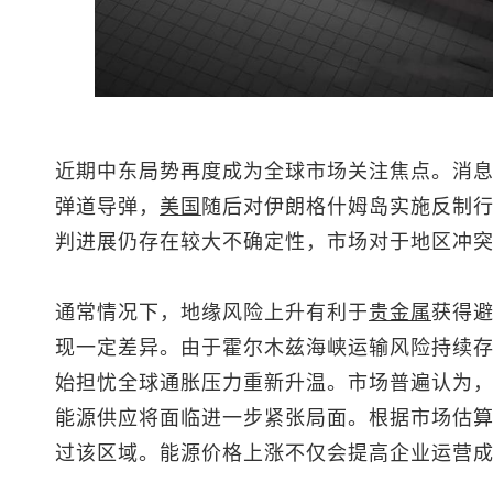
近期中东局势再度成为全球市场关注焦点。消
弹道导弹，
美国
随后对伊朗格什姆岛实施反制
判进展仍存在较大不确定性，市场对于地区冲
通常情况下，地缘风险上升有利于
贵金属
获得
现一定差异。由于霍尔木兹海峡运输风险持续
始担忧全球通胀压力重新升温。市场普遍认为
能源供应将面临进一步紧张局面。根据市场估算
过该区域。能源价格上涨不仅会提高企业运营